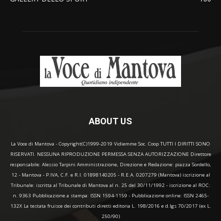
ABOUT US
La Voce di Mantova - Copyright(C)1999-2019 Vidiemme Soc. Coop TUTTI I DIRITTI SONO
RISERVATI. NESSUNA RIPRODUZIONE PERMESSA SENZA AUTORIZZAZIONE Direttore
responsabile: Alessio Tarpini Amministrazione, Direzione e Redazione: piazza Sordello,
12 - Mantova - P.IVA, C.F. e R.I. 01898140205 - R.E.A. 0207279 (Mantova) iscrizione al
Tribunale: iscritta al Tribunale di Mantova al n. 25 del 30/11/1992 - iscrizione al ROC:
n. 9363 Pubblicazione a stampa: ISSN 1594-1159 - Pubblicazione online: ISSN 2465-
132X La testata fruisce dei contributi diretti editoria L. 198/2016 e d.lgs 70/2017 (ex L.
250/90)