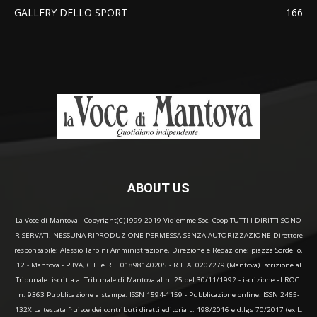
GALLERY DELLO SPORT
166
ABOUT US
La Voce di Mantova - Copyright(C)1999-2019 Vidiemme Soc. Coop TUTTI I DIRITTI SONO
RISERVATI. NESSUNA RIPRODUZIONE PERMESSA SENZA AUTORIZZAZIONE Direttore
responsabile: Alessio Tarpini Amministrazione, Direzione e Redazione: piazza Sordello,
12 - Mantova - P.IVA, C.F. e R.I. 01898140205 - R.E.A. 0207279 (Mantova) iscrizione al
Tribunale: iscritta al Tribunale di Mantova al n. 25 del 30/11/1992 - iscrizione al ROC:
n. 9363 Pubblicazione a stampa: ISSN 1594-1159 - Pubblicazione online: ISSN 2465-
132X La testata fruisce dei contributi diretti editoria L. 198/2016 e d.lgs 70/2017 (ex L.