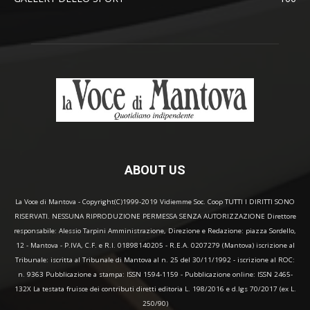
ABOUT US
La Voce di Mantova - Copyright(C)1999-2019 Vidiemme Soc. Coop TUTTI I DIRITTI SONO
RISERVATI. NESSUNA RIPRODUZIONE PERMESSA SENZA AUTORIZZAZIONE Direttore
responsabile: Alessio Tarpini Amministrazione, Direzione e Redazione: piazza Sordello,
12 - Mantova - P.IVA, C.F. e R.I. 01898140205 - R.E.A. 0207279 (Mantova) iscrizione al
Tribunale: iscritta al Tribunale di Mantova al n. 25 del 30/11/1992 - iscrizione al ROC:
n. 9363 Pubblicazione a stampa: ISSN 1594-1159 - Pubblicazione online: ISSN 2465-
132X La testata fruisce dei contributi diretti editoria L. 198/2016 e d.lgs 70/2017 (ex L.
250/90)