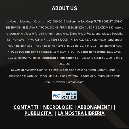
ABOUT US
La Voce di Mantova - Copyright(C)1999-2019 Vidiemme Soc. Coop TUTTI I DIRITTI SONO
RISERVATI. NESSUNA RIPRODUZIONE PERMESSA SENZA AUTORIZZAZIONE Direttore
responsabile: Alessio Tarpini Amministrazione, Direzione e Redazione: piazza Sordello,
12 - Mantova - P.IVA, C.F. e R.I. 01898140205 - R.E.A. 0207279 (Mantova) iscrizione al
Tribunale: iscritta al Tribunale di Mantova al n. 25 del 30/11/1992 - iscrizione al ROC:
n. 9363 Pubblicazione a stampa: ISSN 1594-1159 - Pubblicazione online: ISSN 2465-
132X La testata fruisce dei contributi diretti editoria L. 198/2016 e d.lgs 70/2017 (ex L.
250/90)
“La Voce di Mantova tramite la Fipeg (Federazione Italiana Piccoli Editori Giornali),
aderendo alla carta dei servizi dell'USPI ha accettato il Codice di Autodisciplina della
Comunicazione Commerciale"
CONTATTI
|
NECROLOGIE
|
ABBONAMENTI
|
PUBBLICITA'
|
LA NOSTRA LIBRERIA