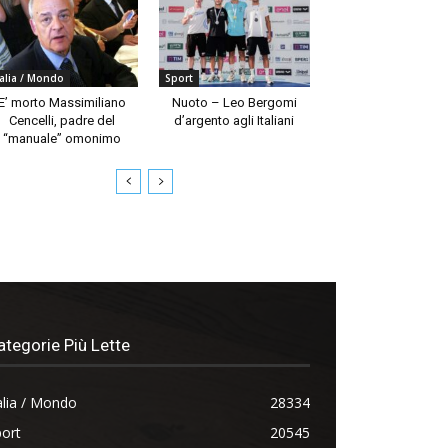
talia / Mondo
Sport
E’ morto Massimiliano
Nuoto – Leo Bergomi
Cencelli, padre del
d’argento agli Italiani
“manuale” omonimo
ategorie Più Lette
alia / Mondo
28334
ort
20545