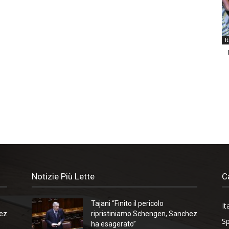
I
Notizie Più Lette
C
Tajani “Finito il pericolo
It
hez
ripristiniamo Schengen, Sanchez
Sp
ha esagerato”