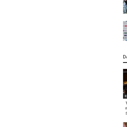
D
I
r