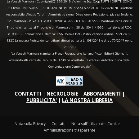
La Voce di Mantova - Copyright(C)1999-2019 Vidiemme Soc. Coop TUTTI I DIRITTI SONO
RISERVATI. NESSUNA RIPRODUZIONE PERMESSA SENZA AUTORIZZAZIONE Direttore
responsabile: Alessio Tarpini Amministrazione, Direzione e Redazione: piazza Sordello,
12 - Mantova - P.IVA, C.F. e R.I. 01898140205 - R.E.A. 0207279 (Mantova) iscrizione al
Tribunale: iscritta al Tribunale di Mantova al n. 25 del 30/11/1992 - iscrizione al ROC:
n. 9363 Pubblicazione a stampa: ISSN 1594-1159 - Pubblicazione online: ISSN 2465-
132X La testata fruisce dei contributi diretti editoria L. 198/2016 e d.lgs 70/2017 (ex L.
250/90)
“La Voce di Mantova tramite la Fipeg (Federazione Italiana Piccoli Editori Giornali),
aderendo alla carta dei servizi dell'USPI ha accettato il Codice di Autodisciplina della
Comunicazione Commerciale"
CONTATTI
|
NECROLOGIE
|
ABBONAMENTI
|
PUBBLICITA'
|
LA NOSTRA LIBRERIA
Nota sulla Privacy
Contatti
Nota sull’utilizzo dei Cookie
Amministrazione trasparente