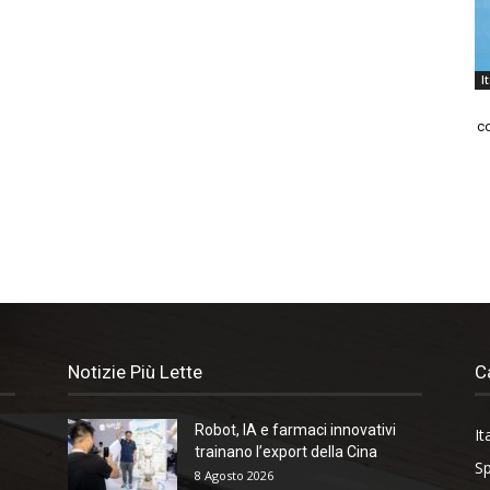
I
co
Notizie Più Lette
C
Robot, IA e farmaci innovativi
It
trainano l’export della Cina
Sp
8 Agosto 2026