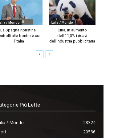
talia / Mondo
Italia / Mondo
La Spagna ripristina i
Cina, in aumento
ntrolli alle frontiere con
dell’11,3% i ricavi
l’Italia
dell’industria pubblicitaria
ategorie Più Lette
alia / Mondo
28324
ort
20536