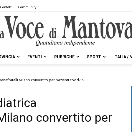
Contatti
Community
OVINCIA
EVENTI
RUBRICHE
SPORT
ITALIA /
la
enefratelli Milano convertito per pazienti covid-19
iatrica
Voce
Milano convertito per