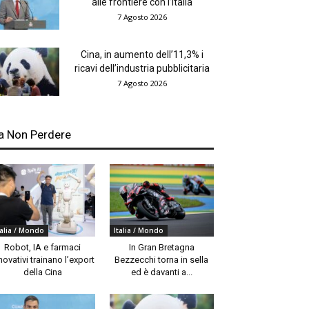
alle frontiere con l’Italia
7 Agosto 2026
Cina, in aumento dell’11,3% i
ricavi dell’industria pubblicitaria
7 Agosto 2026
a Non Perdere
talia / Mondo
Italia / Mondo
Robot, IA e farmaci
In Gran Bretagna
novativi trainano l’export
Bezzecchi torna in sella
della Cina
ed è davanti a...