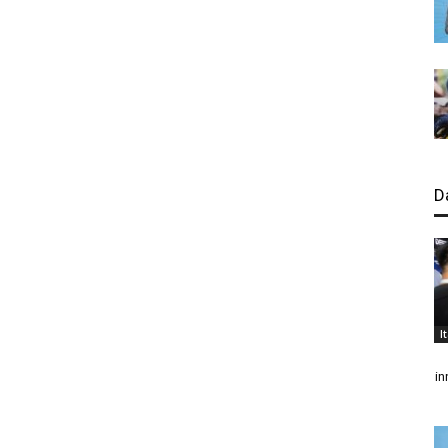
D
I
in