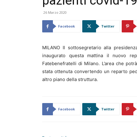
pazienti covid-1
26 Marzo 2020
Facebook
Twitter
MILANO Il sottosegretario alla presidenz
inaugurato questa mattina il nuovo repa
Fatebenefratelli di Milano. L’area che potr
stata ottenuta convertendo un reparto pediat
altro piano della struttura.
Facebook
Twitter