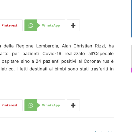
9
Di
Pinterest
WhatsApp
a della Regione Lombardia, Alan Christian Rizzi, ha
Mantova
rto per pazienti Covid-19 realizzato all’Ospedale
à ospitare sino a 24 pazienti positivi al Coronavirus è
rico. I letti destinati ai bimbi sono stati trasferiti in
Pinterest
WhatsApp