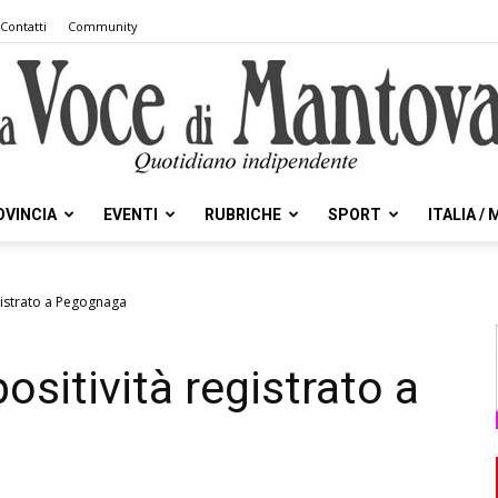
Contatti
Community
OVINCIA
EVENTI
RUBRICHE
SPORT
ITALIA /
la
egistrato a Pegognaga
ositività registrato a
Voce