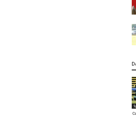
D
S
C