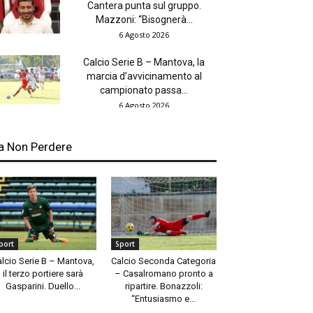
Cantera punta sul gruppo.
Mazzoni: “Bisognerà...
6 Agosto 2026
Calcio Serie B – Mantova, la
marcia d’avvicinamento al
campionato passa...
6 Agosto 2026
a Non Perdere
port
Sport
alcio Serie B – Mantova,
Calcio Seconda Categoria
il terzo portiere sarà
– Casalromano pronto a
Gasparini. Duello...
ripartire. Bonazzoli:
“Entusiasmo e...