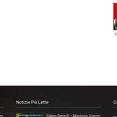
S
C
Notizie Più Lette
C
zo
Calcio Serie B – Mantova, il terzo