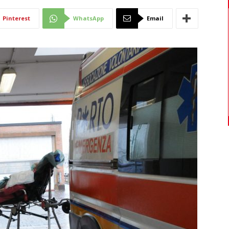
Di
Pinterest
WhatsApp
Email
Mantova