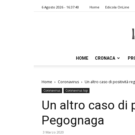
6 Agosto 2026 - 16:37:40
Home
Edicola OnLine
HOME
CRONACA
PR
Home
Coronavirus
Un altro caso di positività r
Coronavirus
Coronavirus top
Un altro caso di p
Pegognaga
3 Marzo 2020