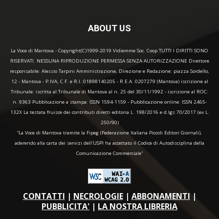
ABOUT US
La Voce di Mantova - Copyright(C)1999-2019 Vidiemme Soc. Coop TUTTI I DIRITTI SONO
RISERVATI. NESSUNA RIPRODUZIONE PERMESSA SENZA AUTORIZZAZIONE Direttore
responsabile: Alessio Tarpini Amministrazione, Direzione e Redazione: piazza Sordello,
12 - Mantova - P.IVA, C.F. e R.I. 01898140205 - R.E.A. 0207279 (Mantova) iscrizione al
Tribunale: iscritta al Tribunale di Mantova al n. 25 del 30/11/1992 - iscrizione al ROC:
n. 9363 Pubblicazione a stampa: ISSN 1594-1159 - Pubblicazione online: ISSN 2465-
132X La testata fruisce dei contributi diretti editoria L. 198/2016 e d.lgs 70/2017 (ex L.
250/90)
“La Voce di Mantova tramite la Fipeg (Federazione Italiana Piccoli Editori Giornali),
aderendo alla carta dei servizi dell'USPI ha accettato il Codice di Autodisciplina della
Comunicazione Commerciale"
CONTATTI
|
NECROLOGIE
|
ABBONAMENTI
|
PUBBLICITA'
|
LA NOSTRA LIBRERIA