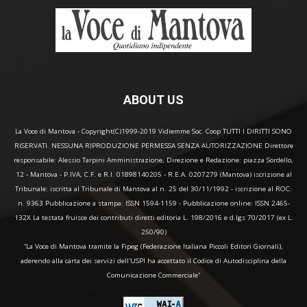
ABOUT US
La Voce di Mantova - Copyright(C)1999-2019 Vidiemme Soc. Coop TUTTI I DIRITTI SONO
RISERVATI. NESSUNA RIPRODUZIONE PERMESSA SENZA AUTORIZZAZIONE Direttore
responsabile: Alessio Tarpini Amministrazione, Direzione e Redazione: piazza Sordello,
12 - Mantova - P.IVA, C.F. e R.I. 01898140205 - R.E.A. 0207279 (Mantova) iscrizione al
Tribunale: iscritta al Tribunale di Mantova al n. 25 del 30/11/1992 - iscrizione al ROC:
n. 9363 Pubblicazione a stampa: ISSN 1594-1159 - Pubblicazione online: ISSN 2465-
132X La testata fruisce dei contributi diretti editoria L. 198/2016 e d.lgs 70/2017 (ex L.
250/90)
“La Voce di Mantova tramite la Fipeg (Federazione Italiana Piccoli Editori Giornali),
aderendo alla carta dei servizi dell'USPI ha accettato il Codice di Autodisciplina della
Comunicazione Commerciale"