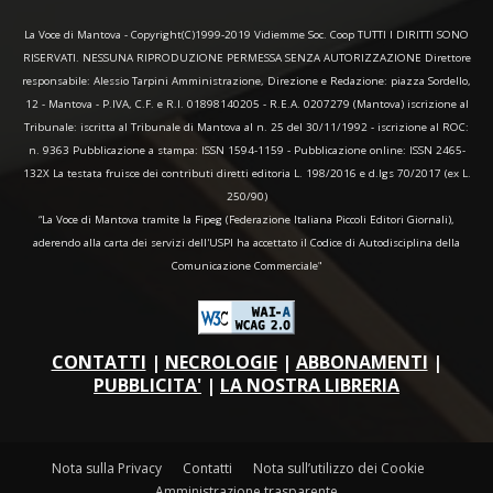
La Voce di Mantova - Copyright(C)1999-2019 Vidiemme Soc. Coop TUTTI I DIRITTI SONO
RISERVATI. NESSUNA RIPRODUZIONE PERMESSA SENZA AUTORIZZAZIONE Direttore
responsabile: Alessio Tarpini Amministrazione, Direzione e Redazione: piazza Sordello,
12 - Mantova - P.IVA, C.F. e R.I. 01898140205 - R.E.A. 0207279 (Mantova) iscrizione al
Tribunale: iscritta al Tribunale di Mantova al n. 25 del 30/11/1992 - iscrizione al ROC:
n. 9363 Pubblicazione a stampa: ISSN 1594-1159 - Pubblicazione online: ISSN 2465-
132X La testata fruisce dei contributi diretti editoria L. 198/2016 e d.lgs 70/2017 (ex L.
250/90)
“La Voce di Mantova tramite la Fipeg (Federazione Italiana Piccoli Editori Giornali),
aderendo alla carta dei servizi dell'USPI ha accettato il Codice di Autodisciplina della
Comunicazione Commerciale"
CONTATTI
|
NECROLOGIE
|
ABBONAMENTI
|
PUBBLICITA'
|
LA NOSTRA LIBRERIA
Nota sulla Privacy
Contatti
Nota sull’utilizzo dei Cookie
Amministrazione trasparente