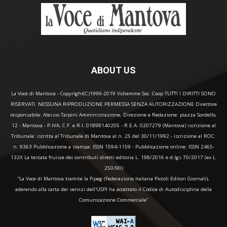
ABOUT US
La Voce di Mantova - Copyright(C)1999-2019 Vidiemme Soc. Coop TUTTI I DIRITTI SONO
RISERVATI. NESSUNA RIPRODUZIONE PERMESSA SENZA AUTORIZZAZIONE Direttore
responsabile: Alessio Tarpini Amministrazione, Direzione e Redazione: piazza Sordello,
12 - Mantova - P.IVA, C.F. e R.I. 01898140205 - R.E.A. 0207279 (Mantova) iscrizione al
Tribunale: iscritta al Tribunale di Mantova al n. 25 del 30/11/1992 - iscrizione al ROC:
n. 9363 Pubblicazione a stampa: ISSN 1594-1159 - Pubblicazione online: ISSN 2465-
132X La testata fruisce dei contributi diretti editoria L. 198/2016 e d.lgs 70/2017 (ex L.
250/90)
“La Voce di Mantova tramite la Fipeg (Federazione Italiana Piccoli Editori Giornali),
aderendo alla carta dei servizi dell'USPI ha accettato il Codice di Autodisciplina della
Comunicazione Commerciale"