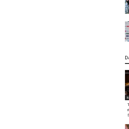
D
I
r