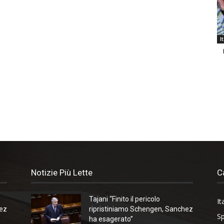
I
Notizie Più Lette
C
Tajani “Finito il pericolo
It
hez
ripristiniamo Schengen, Sanchez
Sp
ha esagerato”