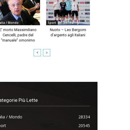
talia / Mondo
Sport
E’ morto Massimiliano
Nuoto – Leo Bergomi
Cencelli, padre del
d’argento agli Italiani
“manuale” omonimo
ategorie Più Lette
alia / Mondo
28334
ort
20545