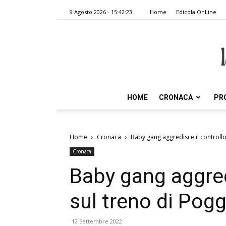
9 Agosto 2026 - 15:42:23
Home
Edicola OnLine
HOME
CRONACA
PR
Home
Cronaca
Baby gang aggredisce il controllo
Cronaca
Baby gang aggred
sul treno di Pog
12 Settembre 2022