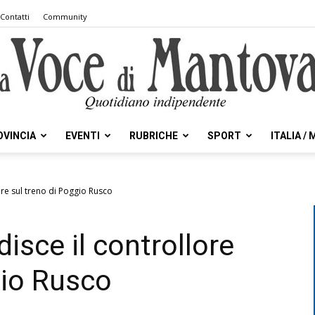
Contatti
Community
OVINCIA
EVENTI
RUBRICHE
SPORT
ITALIA /
la
re sul treno di Poggio Rusco
isce il controllore
Voce
gio Rusco