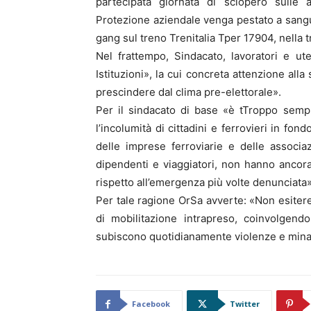
partecipata giornata di sciopero sulle a
Protezione aziendale venga pestato a sangue
gang sul treno Trenitalia Tper 17904, nella 
Nel frattempo, Sindacato, lavoratori e ut
Istituzioni», la cui concreta attenzione all
prescindere dal clima pre-elettorale».
Per il sindacato di base «è tTroppo sempl
l’incolumità di cittadini e ferrovieri in fo
delle imprese ferroviarie e delle associaz
dipendenti e viaggiatori, non hanno ancor
rispetto all’emergenza più volte denunciata»
Per tale ragione OrSa avverte: «Non esitere
di mobilitazione intrapreso, coinvolgendo 
subiscono quotidianamente violenze e minac
Facebook
Twitter