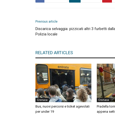
Previous article
Discarica selvaggia: pizzicati altri 3 furbetti dall
Polizia locale
RELATED ARTICLES
Cronaca
Cronaca
Bus, nuovi percorsi e ticket agevolati
Pradella tor
per under 19
appena sett