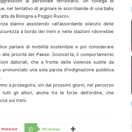
ggressioni al personale ferroviario, un collega di
, nel tentativo di arginare le scorribande di una baby
tratta da Bologna a Poggio Rusco».
enza stanno assistendo «all’assordante silenzio delle
a sicurezza a bordo dei treni e nelle stazioni «dovrebbe
ice parlare di mobilità sostenibile e poi considerare
ndo alle priorità del Paese. Sconcerta, il comportamento
ioni datoriali, che a fronte delle violenze subìte da
a pronunciato una sola parola d’indignazione pubblica
.
mo a proseguire, sin dai prossimi giorni, nel percorso
tutti gli attori, anche tra le forze dell’ordine, che
ce sui treni.
Pinterest
WhatsApp