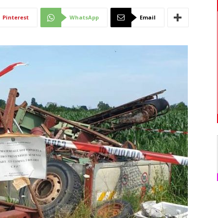
Di
Pinterest
WhatsApp
Email
Mantova