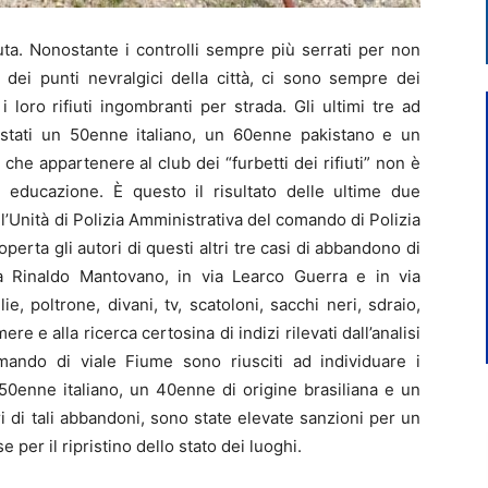
a. Nonostante i controlli sempre più serrati per non
 dei punti nevralgici della città, ci sono sempre dei
loro rifiuti ingombranti per strada. Gli ultimi tre ad
o stati un 50enne italiano, un 60enne pakistano e un
he appartenere al club dei “furbetti dei rifiuti” non è
educazione. È questo il risultato delle ultime due
ll’Unità di Polizia Amministrativa del comando di Polizia
operta gli autori di questi altri tre casi di abbandono di
 via Rinaldo Mantovano, in via Learco Guerra e in via
glie, poltrone, divani, tv, scatoloni, sacchi neri, sdraio,
ere e alla ricerca certosina di indizi rilevati dall’analisi
omando di viale Fiume sono riusciti ad individuare i
 50enne italiano, un 40enne di origine brasiliana e un
i di tali abbandoni, sono state elevate sanzioni per un
 per il ripristino dello stato dei luoghi.