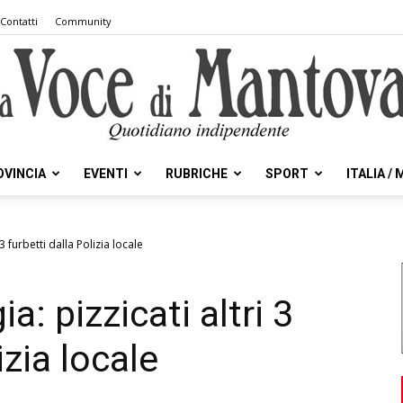
Contatti
Community
OVINCIA
EVENTI
RUBRICHE
SPORT
ITALIA /
la
 3 furbetti dalla Polizia locale
a: pizzicati altri 3
Voce
izia locale