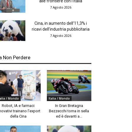
alle frontiere con l’Italia
7 Agosto 2026
Cina, in aumento dell’11,3% i
ricavi dell’industria pubblicitaria
7 Agosto 2026
a Non Perdere
talia / Mondo
Italia / Mondo
Robot, IA e farmaci
In Gran Bretagna
novativi trainano l’export
Bezzecchi torna in sella
della Cina
ed è davanti a...