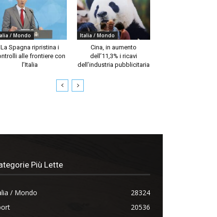
talia / Mondo
Italia / Mondo
La Spagna ripristina i
Cina, in aumento
ntrolli alle frontiere con
dell’11,3% i ricavi
l’Italia
dell’industria pubblicitaria
ategorie Più Lette
alia / Mondo
28324
ort
20536