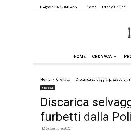
8 Agosto 2026 - 04:34:56
Home
Edicola OnLine
HOME
CRONACA
PR
Home
Cronaca
Discarica selvaggia: pizzicati altri
Cronaca
Discarica selvaggi
furbetti dalla Pol
12 Settembre 2022