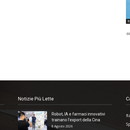
I
co
Notizie Più Lette
C
Robot, IA e farmaci innovativi
It
trainano l’export della Cina
Sp
8 Agosto 2026