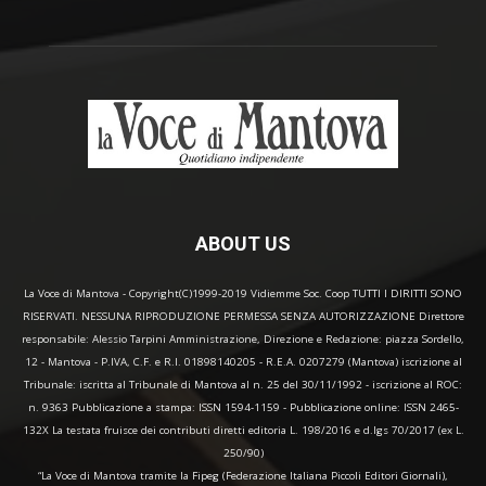
ABOUT US
La Voce di Mantova - Copyright(C)1999-2019 Vidiemme Soc. Coop TUTTI I DIRITTI SONO
RISERVATI. NESSUNA RIPRODUZIONE PERMESSA SENZA AUTORIZZAZIONE Direttore
responsabile: Alessio Tarpini Amministrazione, Direzione e Redazione: piazza Sordello,
12 - Mantova - P.IVA, C.F. e R.I. 01898140205 - R.E.A. 0207279 (Mantova) iscrizione al
Tribunale: iscritta al Tribunale di Mantova al n. 25 del 30/11/1992 - iscrizione al ROC:
n. 9363 Pubblicazione a stampa: ISSN 1594-1159 - Pubblicazione online: ISSN 2465-
132X La testata fruisce dei contributi diretti editoria L. 198/2016 e d.lgs 70/2017 (ex L.
250/90)
“La Voce di Mantova tramite la Fipeg (Federazione Italiana Piccoli Editori Giornali),