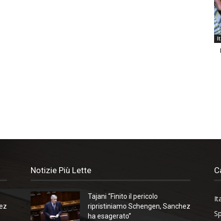
I
Notizie Più Lette
C
Tajani “Finito il pericolo
It
hez
ripristiniamo Schengen, Sanchez
Sp
ha esagerato”