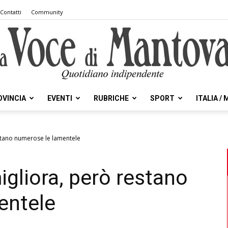
Contatti
Community
OVINCIA
EVENTI
RUBRICHE
SPORT
ITALIA /
la
estano numerose le lamentele
migliora, però restano
Voce
entele