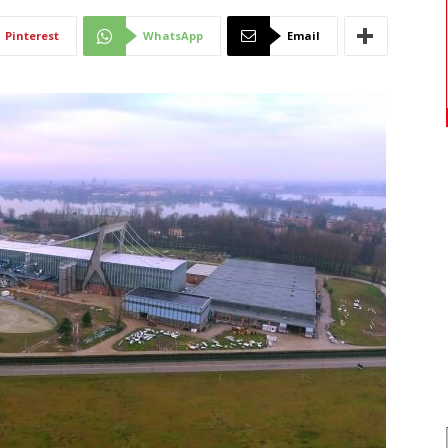
Di
Pinterest
WhatsApp
Email
Mantova