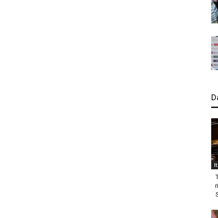
D
I
r