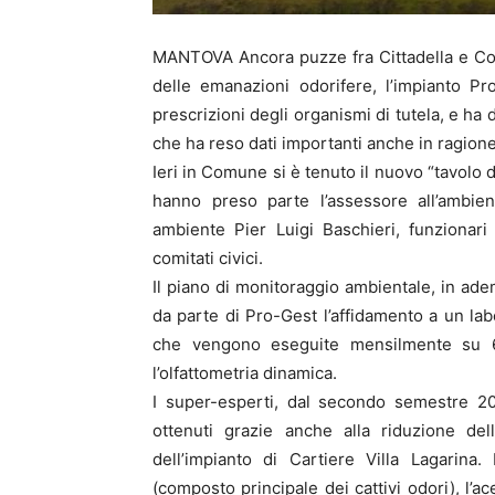
MANTOVA Ancora puzze fra Cittadella e Coll
delle emanazioni odorifere, l’impianto P
prescrizioni degli organismi di tutela, e h
che ha reso dati importanti anche in ragion
Ieri in Comune si è tenuto il nuovo “tavolo
hanno preso parte l’assessore all’ambie
ambiente Pier Luigi Baschieri, funzionari
comitati civici.
Il piano di monitoraggio ambientale, in ade
da parte di Pro-Gest l’affidamento a un labo
che vengono eseguite mensilmente su 62
l’olfattometria dinamica.
I super-esperti, dal secondo semestre 20
ottenuti grazie anche alla riduzione del
dell’impianto di Cartiere Villa Lagarina.
(composto principale dei cattivi odori), l’a