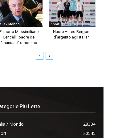
talia / Mondo
Sport
E’ morto Massimiliano
Nuoto – Leo Bergomi
Cencelli, padre del
d’argento agli Italiani
“manuale” omonimo
ategorie Più Lette
alia / Mondo
28334
ort
20545