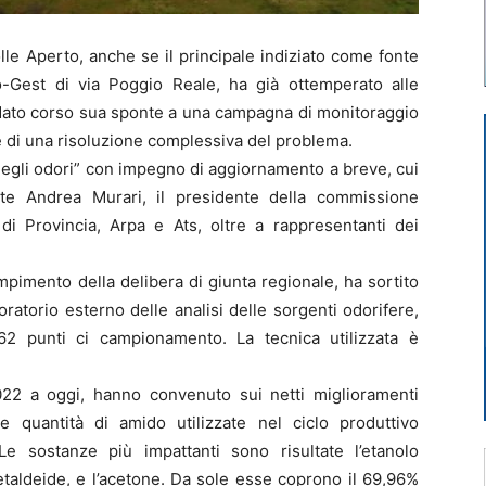
e Aperto, anche se il principale indiziato come fonte
ro-Gest di via Poggio Reale, ha già ottemperato alle
a dato corso sua sponte a una campagna di monitoraggio
e di una risoluzione complessiva del problema.
 degli odori” con impegno di aggiornamento a breve, cui
nte Andrea Murari, il presidente della commissione
 di Provincia, Arpa e Ats, oltre a rappresentanti dei
mpimento della delibera di giunta regionale, ha sortito
ratorio esterno delle analisi delle sorgenti odorifere,
 punti ci campionamento. La tecnica utilizzata è
22 a oggi, hanno convenuto sui netti miglioramenti
le quantità di amido utilizzate nel ciclo produttivo
 Le sostanze più impattanti sono risultate l’etanolo
cetaldeide, e l’acetone. Da sole esse coprono il 69,96%