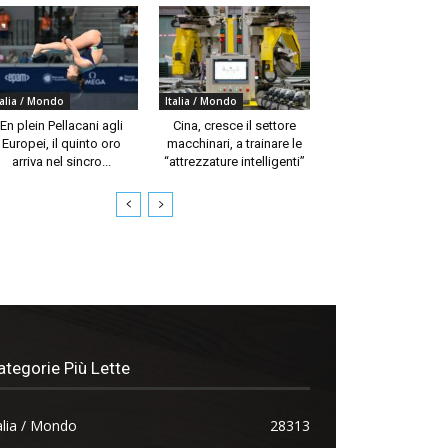
talia / Mondo
Italia / Mondo
En plein Pellacani agli
Cina, cresce il settore
Europei, il quinto oro
macchinari, a trainare le
arriva nel sincro...
“attrezzature intelligenti”
ategorie Più Lette
alia / Mondo
28313