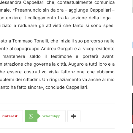
 Alessandra Cappellari che, contestualmente comunica
unale. «Preannuncio sin da ora – aggiunge Cappellari –
otenziare il collegamento tra la sezione della Lega, i
niziato a radunare gli attivisti che tanto si sono spesi
 posto a Tommaso Tonelli, che inizia il suo percorso nelle
mente al capogruppo Andrea Gorgati e al vicepresidente
à mantenere saldo il testimone e porterà avanti
istrazione che governa la città. Auguro a tutti loro e a
he essere costruttivo vista l’attenzione che abbiamo
roblemi dei cittadini. Un ringraziamento va anche al mio
to ha fatto sinora», conclude Cappellari.
Pinterest
WhatsApp