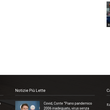
I
Notizie Più Lette
C
o
Covid, Conte “Piano pandemico
It
2006 inadeguato, virus senza