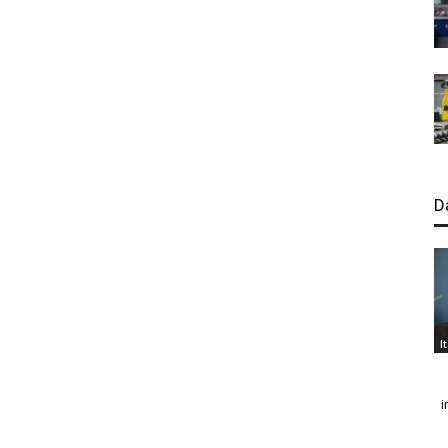
D
I
i