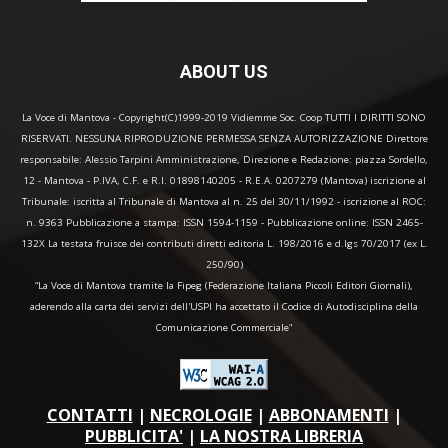
ABOUT US
La Voce di Mantova - Copyright(C)1999-2019 Vidiemme Soc. Coop TUTTI I DIRITTI SONO
RISERVATI. NESSUNA RIPRODUZIONE PERMESSA SENZA AUTORIZZAZIONE Direttore
responsabile: Alessio Tarpini Amministrazione, Direzione e Redazione: piazza Sordello,
12 - Mantova - P.IVA, C.F. e R.I. 01898140205 - R.E.A. 0207279 (Mantova) iscrizione al
Tribunale: iscritta al Tribunale di Mantova al n. 25 del 30/11/1992 - iscrizione al ROC:
n. 9363 Pubblicazione a stampa: ISSN 1594-1159 - Pubblicazione online: ISSN 2465-
132X La testata fruisce dei contributi diretti editoria L. 198/2016 e d.lgs 70/2017 (ex L.
250/90)
“La Voce di Mantova tramite la Fipeg (Federazione Italiana Piccoli Editori Giornali),
aderendo alla carta dei servizi dell'USPI ha accettato il Codice di Autodisciplina della
Comunicazione Commerciale"
CONTATTI
|
NECROLOGIE
|
ABBONAMENTI
|
PUBBLICITA'
|
LA NOSTRA LIBRERIA