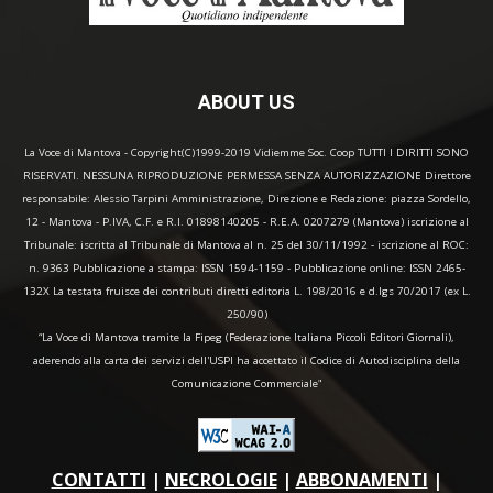
ABOUT US
La Voce di Mantova - Copyright(C)1999-2019 Vidiemme Soc. Coop TUTTI I DIRITTI SONO
RISERVATI. NESSUNA RIPRODUZIONE PERMESSA SENZA AUTORIZZAZIONE Direttore
responsabile: Alessio Tarpini Amministrazione, Direzione e Redazione: piazza Sordello,
12 - Mantova - P.IVA, C.F. e R.I. 01898140205 - R.E.A. 0207279 (Mantova) iscrizione al
Tribunale: iscritta al Tribunale di Mantova al n. 25 del 30/11/1992 - iscrizione al ROC:
n. 9363 Pubblicazione a stampa: ISSN 1594-1159 - Pubblicazione online: ISSN 2465-
132X La testata fruisce dei contributi diretti editoria L. 198/2016 e d.lgs 70/2017 (ex L.
250/90)
“La Voce di Mantova tramite la Fipeg (Federazione Italiana Piccoli Editori Giornali),
aderendo alla carta dei servizi dell'USPI ha accettato il Codice di Autodisciplina della
Comunicazione Commerciale"
CONTATTI
|
NECROLOGIE
|
ABBONAMENTI
|