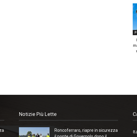
P
ma
Notizie Più Lette
C
zza
Roncoferraro, riapre in sicurezza
It
il ponte di Governolo dopo il