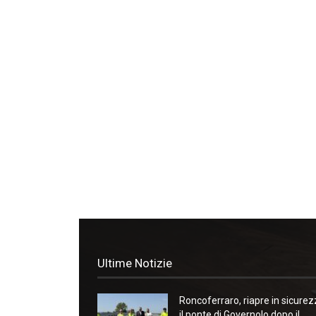
Ultime Notizie
Roncoferraro, riapre in sicure
il ponte di Governolo dopo il