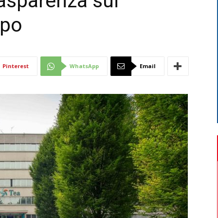
rasparenza sui
ppo
Di
Pinterest
WhatsApp
Email
Mantova