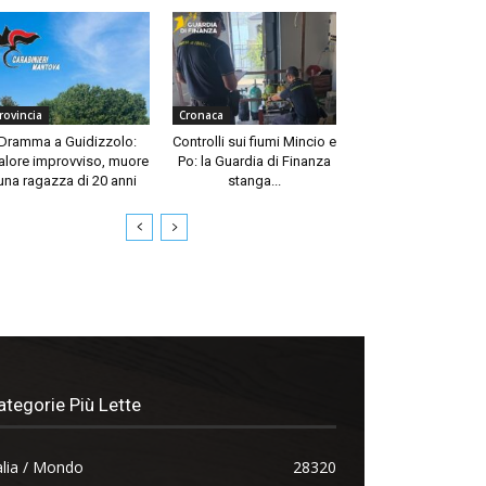
rovincia
Cronaca
Dramma a Guidizzolo:
Controlli sui fiumi Mincio e
lore improvviso, muore
Po: la Guardia di Finanza
una ragazza di 20 anni
stanga...
ategorie Più Lette
alia / Mondo
28320