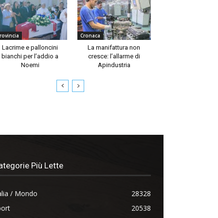
rovincia
Cronaca
Lacrime e palloncini
La manifattura non
bianchi per l’addio a
cresce: l’allarme di
Noemi
Apindustria
ategorie Più Lette
alia / Mondo
28328
ort
20538