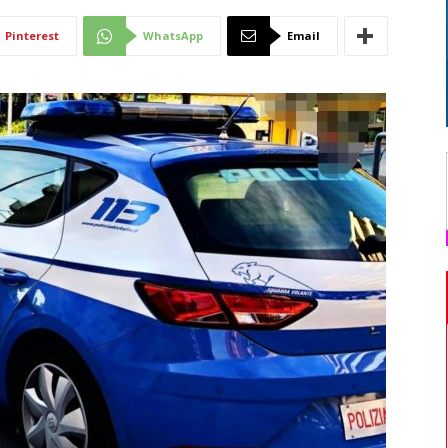
Di
Pinterest
WhatsApp
Email
Mantova