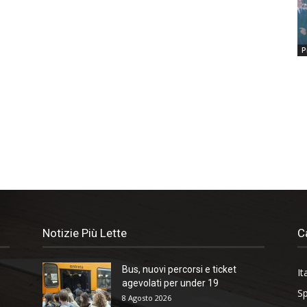
P
Notizie Più Lette
C
Bus, nuovi percorsi e ticket
It
agevolati per under 19
Sp
8 Agosto 2026