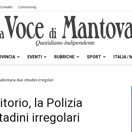
Contatti
Community
OVINCIA
EVENTI
RUBRICHE
SPORT
ITALIA /
la
 allontana due cittadini irregolari
itorio, la Polizia
Voce
adini irregolari