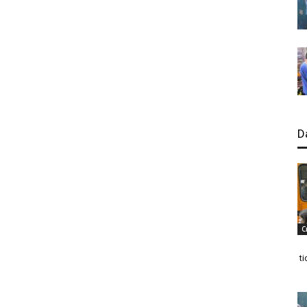
D
C
ti