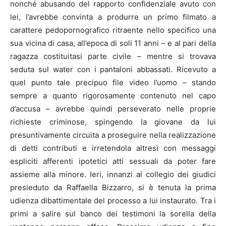
nonché abusando del rapporto confidenziale avuto con
lei, l’avrebbe convinta a produrre un primo filmato a
carattere pedopornografico ritraente nello specifico una
sua vicina di casa, all’epoca di soli 11 anni – e al pari della
ragazza costituitasi parte civile – mentre si trovava
seduta sul water con i pantaloni abbassati. Ricevuto a
quel punto tale precipuo file video l’uomo – stando
sempre a quanto rigorosamente contenuto nel capo
d’accusa – avrebbe quindi perseverato nelle proprie
richieste criminose, spingendo la giovane da lui
presuntivamente circuita a proseguire nella realizzazione
di detti contributi e irretendola altresì con messaggi
espliciti afferenti ipotetici atti sessuali da poter fare
assieme alla minore. Ieri, innanzi al collegio dei giudici
presieduto da Raffaella Bizzarro, si è tenuta la prima
udienza dibattimentale del processo a lui instaurato. Tra i
primi a salire sul banco dei testimoni la sorella della