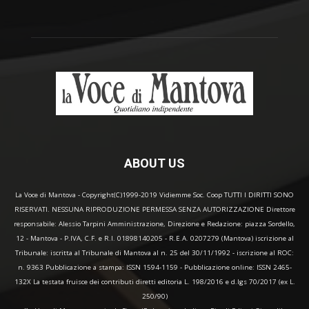
ABOUT US
La Voce di Mantova - Copyright(C)1999-2019 Vidiemme Soc. Coop TUTTI I DIRITTI SONO
RISERVATI. NESSUNA RIPRODUZIONE PERMESSA SENZA AUTORIZZAZIONE Direttore
responsabile: Alessio Tarpini Amministrazione, Direzione e Redazione: piazza Sordello,
12 - Mantova - P.IVA, C.F. e R.I. 01898140205 - R.E.A. 0207279 (Mantova) iscrizione al
Tribunale: iscritta al Tribunale di Mantova al n. 25 del 30/11/1992 - iscrizione al ROC:
n. 9363 Pubblicazione a stampa: ISSN 1594-1159 - Pubblicazione online: ISSN 2465-
132X La testata fruisce dei contributi diretti editoria L. 198/2016 e d.lgs 70/2017 (ex L.
250/90)