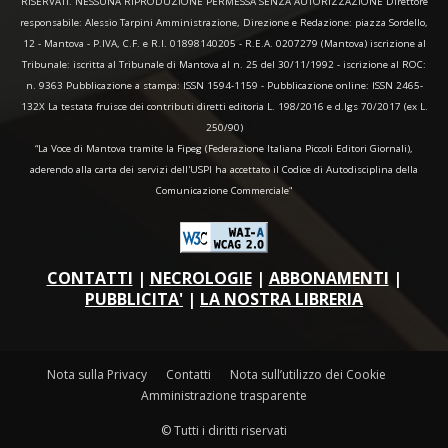
RISERVATI. NESSUNA RIPRODUZIONE PERMESSA SENZA AUTORIZZAZIONE Direttore
responsabile: Alessio Tarpini Amministrazione, Direzione e Redazione: piazza Sordello,
12 - Mantova - P.IVA, C.F. e R.I. 01898140205 - R.E.A. 0207279 (Mantova) iscrizione al
Tribunale: iscritta al Tribunale di Mantova al n. 25 del 30/11/1992 - iscrizione al ROC:
n. 9363 Pubblicazione a stampa: ISSN 1594-1159 - Pubblicazione online: ISSN 2465-
132X La testata fruisce dei contributi diretti editoria L. 198/2016 e d.lgs 70/2017 (ex L.
250/90)
“La Voce di Mantova tramite la Fipeg (Federazione Italiana Piccoli Editori Giornali),
aderendo alla carta dei servizi dell'USPI ha accettato il Codice di Autodisciplina della
Comunicazione Commerciale"
CONTATTI
|
NECROLOGIE
|
ABBONAMENTI
|
PUBBLICITA'
|
LA NOSTRA LIBRERIA
Nota sulla Privacy
Contatti
Nota sull’utilizzo dei Cookie
Amministrazione trasparente
© Tutti i diritti riservati