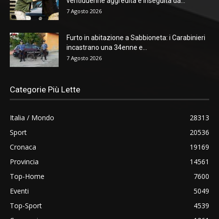
ventiduenne aggredita e inseguita da...
7 Agosto 2026
Furto in abitazione a Sabbioneta: i Carabinieri
incastrano una 34enne e...
7 Agosto 2026
Categorie Più Lette
Italia / Mondo
28313
Sport
20536
Cronaca
19169
Provincia
14561
Top-Home
7600
Eventi
5049
Top-Sport
4539