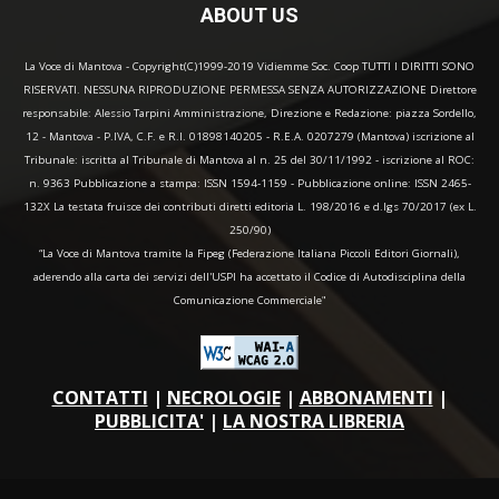
ABOUT US
La Voce di Mantova - Copyright(C)1999-2019 Vidiemme Soc. Coop TUTTI I DIRITTI SONO
RISERVATI. NESSUNA RIPRODUZIONE PERMESSA SENZA AUTORIZZAZIONE Direttore
responsabile: Alessio Tarpini Amministrazione, Direzione e Redazione: piazza Sordello,
12 - Mantova - P.IVA, C.F. e R.I. 01898140205 - R.E.A. 0207279 (Mantova) iscrizione al
Tribunale: iscritta al Tribunale di Mantova al n. 25 del 30/11/1992 - iscrizione al ROC:
n. 9363 Pubblicazione a stampa: ISSN 1594-1159 - Pubblicazione online: ISSN 2465-
132X La testata fruisce dei contributi diretti editoria L. 198/2016 e d.lgs 70/2017 (ex L.
250/90)
“La Voce di Mantova tramite la Fipeg (Federazione Italiana Piccoli Editori Giornali),
aderendo alla carta dei servizi dell'USPI ha accettato il Codice di Autodisciplina della
Comunicazione Commerciale"
CONTATTI
|
NECROLOGIE
|
ABBONAMENTI
|
PUBBLICITA'
|
LA NOSTRA LIBRERIA