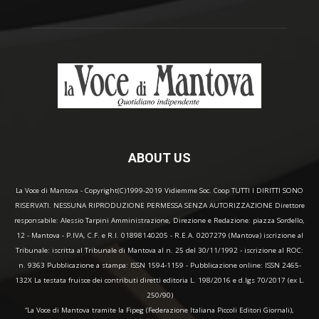
ABOUT US
La Voce di Mantova - Copyright(C)1999-2019 Vidiemme Soc. Coop TUTTI I DIRITTI SONO
RISERVATI. NESSUNA RIPRODUZIONE PERMESSA SENZA AUTORIZZAZIONE Direttore
responsabile: Alessio Tarpini Amministrazione, Direzione e Redazione: piazza Sordello,
12 - Mantova - P.IVA, C.F. e R.I. 01898140205 - R.E.A. 0207279 (Mantova) iscrizione al
Tribunale: iscritta al Tribunale di Mantova al n. 25 del 30/11/1992 - iscrizione al ROC:
n. 9363 Pubblicazione a stampa: ISSN 1594-1159 - Pubblicazione online: ISSN 2465-
132X La testata fruisce dei contributi diretti editoria L. 198/2016 e d.lgs 70/2017 (ex L.
250/90)
“La Voce di Mantova tramite la Fipeg (Federazione Italiana Piccoli Editori Giornali),