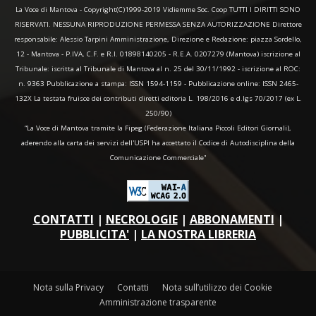
La Voce di Mantova - Copyright(C)1999-2019 Vidiemme Soc. Coop TUTTI I DIRITTI SONO
RISERVATI. NESSUNA RIPRODUZIONE PERMESSA SENZA AUTORIZZAZIONE Direttore
responsabile: Alessio Tarpini Amministrazione, Direzione e Redazione: piazza Sordello,
12 - Mantova - P.IVA, C.F. e R.I. 01898140205 - R.E.A. 0207279 (Mantova) iscrizione al
Tribunale: iscritta al Tribunale di Mantova al n. 25 del 30/11/1992 - iscrizione al ROC:
n. 9363 Pubblicazione a stampa: ISSN 1594-1159 - Pubblicazione online: ISSN 2465-
132X La testata fruisce dei contributi diretti editoria L. 198/2016 e d.lgs 70/2017 (ex L.
250/90)
“La Voce di Mantova tramite la Fipeg (Federazione Italiana Piccoli Editori Giornali),
aderendo alla carta dei servizi dell'USPI ha accettato il Codice di Autodisciplina della
Comunicazione Commerciale"
CONTATTI
|
NECROLOGIE
|
ABBONAMENTI
|
PUBBLICITA'
|
LA NOSTRA LIBRERIA
Nota sulla Privacy
Contatti
Nota sull’utilizzo dei Cookie
Amministrazione trasparente