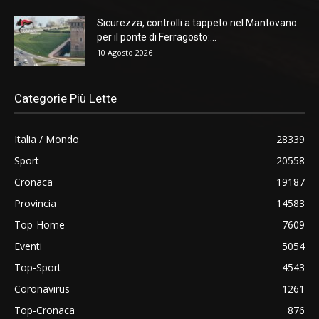
Sicurezza, controlli a tappeto nel Mantovano
per il ponte di Ferragosto:...
10 Agosto 2026
Categorie Più Lette
Italia / Mondo
28339
Sport
20558
Cronaca
19187
Provincia
14583
Top-Home
7609
Eventi
5054
Top-Sport
4543
Coronavirus
1261
Top-Cronaca
876