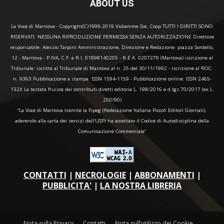
ABOUT US
La Voce di Mantova - Copyright(C)1999-2019 Vidiemme Soc. Coop TUTTI I DIRITTI SONO
RISERVATI. NESSUNA RIPRODUZIONE PERMESSA SENZA AUTORIZZAZIONE Direttore
responsabile: Alessio Tarpini Amministrazione, Direzione e Redazione: piazza Sordello,
12 - Mantova - P.IVA, C.F. e R.I. 01898140205 - R.E.A. 0207279 (Mantova) iscrizione al
Tribunale: iscritta al Tribunale di Mantova al n. 25 del 30/11/1992 - iscrizione al ROC:
n. 9363 Pubblicazione a stampa: ISSN 1594-1159 - Pubblicazione online: ISSN 2465-
132X La testata fruisce dei contributi diretti editoria L. 198/2016 e d.lgs 70/2017 (ex L.
250/90)
“La Voce di Mantova tramite la Fipeg (Federazione Italiana Piccoli Editori Giornali),
aderendo alla carta dei servizi dell'USPI ha accettato il Codice di Autodisciplina della
Comunicazione Commerciale"
CONTATTI
|
NECROLOGIE
|
ABBONAMENTI
|
PUBBLICITA'
|
LA NOSTRA LIBRERIA
Nota sulla Privacy
Contatti
Nota sull’utilizzo dei Cookie