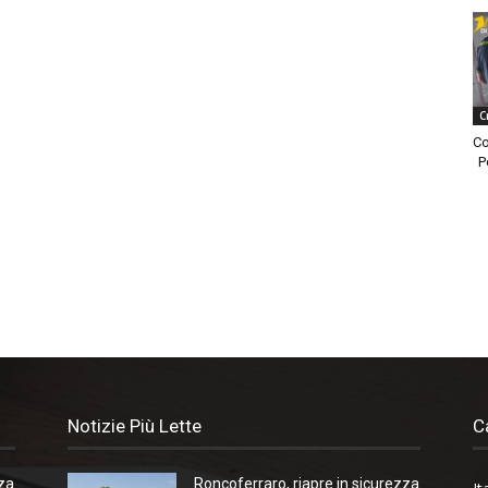
C
Co
P
Notizie Più Lette
C
zza
Roncoferraro, riapre in sicurezza