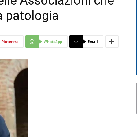
elle Associazioni che
a patologia
Di
Pinterest
WhatsApp
Email
Mantova