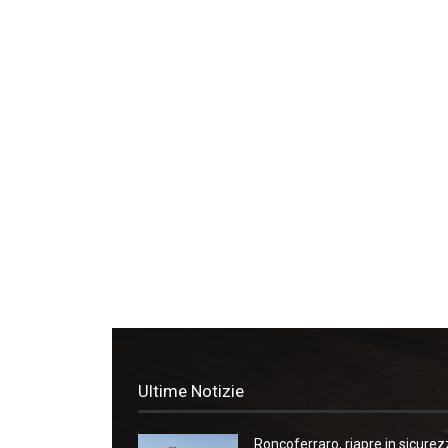
Ultime Notizie
Roncoferraro, riapre in sicure