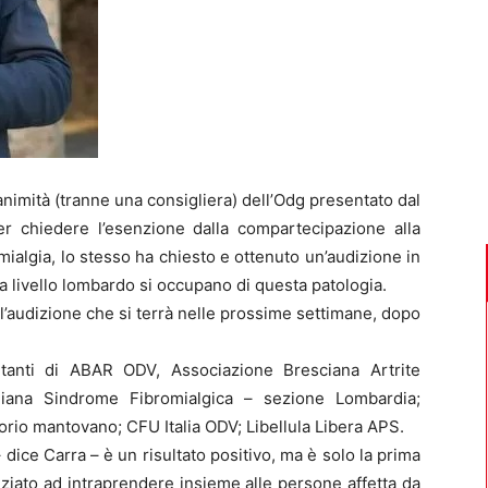
nimità (tranne una consigliera) dell’Odg presentato dal
er chiedere l’esenzione dalla compartecipazione alla
romialgia, lo stesso ha chiesto e ottenuto un’audizione in
 livello lombardo si occupano di questa patologia.
 all’audizione che si terrà nelle prossime settimane, dopo
ntanti di ABAR ODV, Associazione Bresciana Artrite
liana Sindrome Fibromialgica – sezione Lombardia;
orio mantovano; CFU Italia ODV; Libellula Libera APS.
dice Carra – è un risultato positivo, ma è solo la prima
iziato ad intraprendere insieme alle persone affetta da