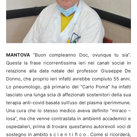
MANTOVA
“Buon compleanno Doc, ovunque tu sia”.
Questa la frase ricorrentissima ieri nei canali social in
relazione alla data natale del professor Giuseppe De
Donno, che proprio ieri infatti avrebbe compiuto 55 anni.
Lo pneumologo, già primario del “Carlo Poma” ha infatti
lasciato una lunga scia di affezionati sostenitori della sua
terapia anti-covid basata sull’uso del plasma iperimmune.
Una cura che lo stesso medico aveva definito “miraco –
losa”, ma che venne contrastata in ambienti accademici e
ospedalieri, prima di trovare quest’anno autorevoli voci di
sostegno in ambito s c i e n t i fi c o . Come si ricorderà,