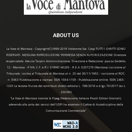
ABOUT US
La Voce di Mantova - Copyright(C)1999-2019 Vidiemme Soc. Coop TUTTI I DIRITTI SONO
RISERVATI. NESSUNA RIPRODUZIONE PERMESSA SENZA AUTORIZZAZIONE Direttore
responsabile: Alessio Tarpini Amministrazione, Direzione e Redazione: piazza Sordello,
12 - Mantova - P.IVA, C.F. e R.I. 01898140205 - R.E.A. 0207279 (Mantova) iscrizione al
Tribunale: iscritta al Tribunale di Mantova al n. 25 del 30/11/1992 - iscrizione al ROC:
n. 9363 Pubblicazione a stampa: ISSN 1594-1159 - Pubblicazione online: ISSN 2465-
132X La testata fruisce dei contributi diretti editoria L. 198/2016 e d.lgs 70/2017 (ex L.
250/90)
“La Voce di Mantova tramite la Fipeg (Federazione Italiana Piccoli Editori Giornali),
aderendo alla carta dei servizi dell'USPI ha accettato il Codice di Autodisciplina della
Comunicazione Commerciale"