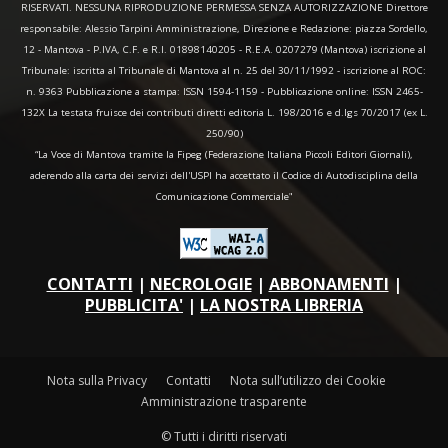
RISERVATI. NESSUNA RIPRODUZIONE PERMESSA SENZA AUTORIZZAZIONE Direttore
responsabile: Alessio Tarpini Amministrazione, Direzione e Redazione: piazza Sordello,
12 - Mantova - P.IVA, C.F. e R.I. 01898140205 - R.E.A. 0207279 (Mantova) iscrizione al
Tribunale: iscritta al Tribunale di Mantova al n. 25 del 30/11/1992 - iscrizione al ROC:
n. 9363 Pubblicazione a stampa: ISSN 1594-1159 - Pubblicazione online: ISSN 2465-
132X La testata fruisce dei contributi diretti editoria L. 198/2016 e d.lgs 70/2017 (ex L.
250/90)
“La Voce di Mantova tramite la Fipeg (Federazione Italiana Piccoli Editori Giornali),
aderendo alla carta dei servizi dell'USPI ha accettato il Codice di Autodisciplina della
Comunicazione Commerciale"
CONTATTI
|
NECROLOGIE
|
ABBONAMENTI
|
PUBBLICITA'
|
LA NOSTRA LIBRERIA
Nota sulla Privacy
Contatti
Nota sull’utilizzo dei Cookie
Amministrazione trasparente
© Tutti i diritti riservati