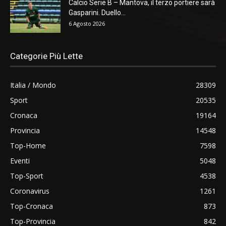
Calcio Serie B – Mantova, il terzo portiere sarà
Gasparini. Duello...
6 Agosto 2026
Categorie Più Lette
Italia / Mondo
28309
Sport
20535
Cronaca
19164
Provincia
14548
Top-Home
7598
Eventi
5048
Top-Sport
4538
Coronavirus
1261
Top-Cronaca
873
Top-Provincia
842