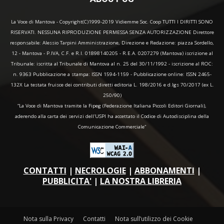
La Voce di Mantova - Copyright(C)1999-2019 Vidiemme Soc. Coop TUTTI I DIRITTI SONO
RISERVATI. NESSUNA RIPRODUZIONE PERMESSA SENZA AUTORIZZAZIONE Direttore
responsabile: Alessio Tarpini Amministrazione, Direzione e Redazione: piazza Sordello,
12 - Mantova - P.IVA, C.F. e R.I. 01898140205 - R.E.A. 0207279 (Mantova) iscrizione al
Tribunale: iscritta al Tribunale di Mantova al n. 25 del 30/11/1992 - iscrizione al ROC:
n. 9363 Pubblicazione a stampa: ISSN 1594-1159 - Pubblicazione online: ISSN 2465-
132X La testata fruisce dei contributi diretti editoria L. 198/2016 e d.lgs 70/2017 (ex L.
250/90)
“La Voce di Mantova tramite la Fipeg (Federazione Italiana Piccoli Editori Giornali),
aderendo alla carta dei servizi dell'USPI ha accettato il Codice di Autodisciplina della
Comunicazione Commerciale"
CONTATTI
|
NECROLOGIE
|
ABBONAMENTI
|
PUBBLICITA'
|
LA NOSTRA LIBRERIA
Nota sulla Privacy
Contatti
Nota sull’utilizzo dei Cookie