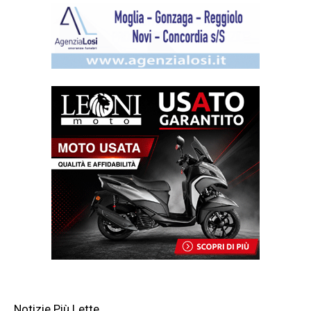
Notizie Più Lette