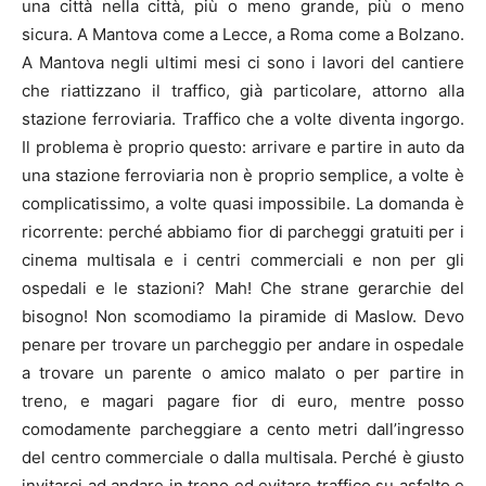
una città nella città, più o meno grande, più o meno
sicura. A Mantova come a Lecce, a Roma come a Bolzano.
A Mantova negli ultimi mesi ci sono i lavori del cantiere
che riattizzano il traffico, già particolare, attorno alla
stazione ferroviaria. Traffico che a volte diventa ingorgo.
Il problema è proprio questo: arrivare e partire in auto da
una stazione ferroviaria non è proprio semplice, a volte è
complicatissimo, a volte quasi impossibile. La domanda è
ricorrente: perché abbiamo fior di parcheggi gratuiti per i
cinema multisala e i centri commerciali e non per gli
ospedali e le stazioni? Mah! Che strane gerarchie del
bisogno! Non scomodiamo la piramide di Maslow. Devo
penare per trovare un parcheggio per andare in ospedale
a trovare un parente o amico malato o per partire in
treno, e magari pagare fior di euro, mentre posso
comodamente parcheggiare a cento metri dall’ingresso
del centro commerciale o dalla multisala. Perché è giusto
invitarci ad andare in treno ed evitare traffico su asfalto e