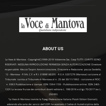
ABOUT US
La Voce di Mantova - Copyright(C)1999-2019 Vidiemme Soc. Coop TUTTI I DIRITTI SONO
RISERVATI. NESSUNA RIPRODUZIONE PERMESSA SENZA AUTORIZZAZIONE Direttore
responsabile: Alessio Tarpini Amministrazione, Direzione e Redazione: piazza Sordello,
12 - Mantova - P.IVA, C.F. e R.I. 01898140205 - R.E.A. 0207279 (Mantova) iscrizione al
Tribunale: iscritta al Tribunale di Mantova al n. 25 del 30/11/1992 - iscrizione al ROC:
n. 9363 Pubblicazione a stampa: ISSN 1594-1159 - Pubblicazione online: ISSN 2465-
132X La testata fruisce dei contributi diretti editoria L. 198/2016 e d.lgs 70/2017 (ex L.
250/90)
“La Voce di Mantova tramite la Fipeg (Federazione Italiana Piccoli Editori Giornali),
aderendo alla carta dei servizi dell'USPI ha accettato il Codice di Autodisciplina della