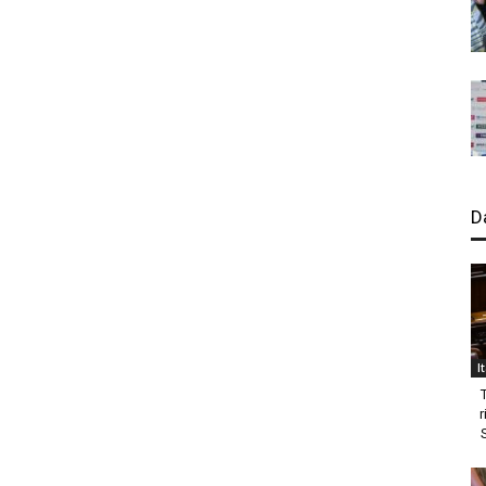
D
I
r