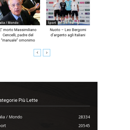
talia / Mondo
Sport
E’ morto Massimiliano
Nuoto – Leo Bergomi
Cencelli, padre del
d’argento agli Italiani
“manuale” omonimo
ategorie Più Lette
alia / Mondo
28334
ort
20545