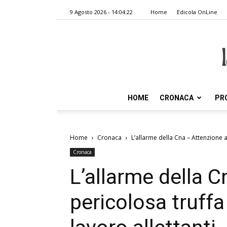
9 Agosto 2026 - 14:04:22
Home
Edicola OnLine
HOME
CRONACA
PR
Home
Cronaca
L’allarme della Cna – Attenzione a
Cronaca
L’allarme della C
pericolosa truffa