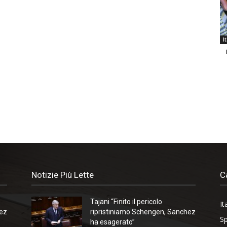
I
Notizie Più Lette
C
Tajani “Finito il pericolo
It
hez
ripristiniamo Schengen, Sanchez
Sp
ha esagerato”