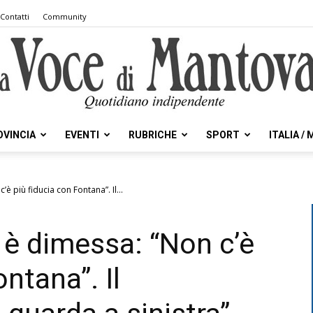
Contatti
Community
OVINCIA
EVENTI
RUBRICHE
SPORT
ITALIA /
la
’è più fiducia con Fontana”. Il...
i è dimessa: “Non c’è
Voce
ntana”. Il