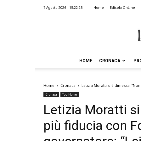
7 Agosto 2026 - 15:22:25
Home
Edicola OnLine
HOME
CRONACA
PR
Home
Cronaca
Letizia Moratti si è dimessa: “Non c
Cronaca
Top-Home
Letizia Moratti s
più fiducia con Fo