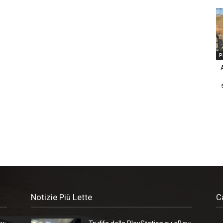
P
Notizie Più Lette
C