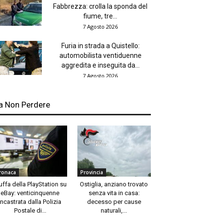
Fabbrezza: crolla la sponda del
fiume, tre...
7 Agosto 2026
Furia in strada a Quistello:
automobilista ventiduenne
aggredita e inseguita da...
7 Agosto 2026
a Non Perdere
ronaca
Provincia
uffa della PlayStation su
Ostiglia, anziano trovato
eBay: venticinquenne
senza vita in casa:
incastrata dalla Polizia
decesso per cause
Postale di...
naturali,...