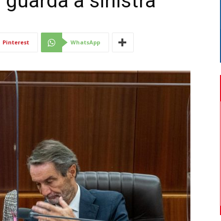
 guarda a sinistra”
Di
Pinterest
WhatsApp
Mantova