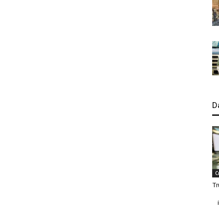
D
C
Tr