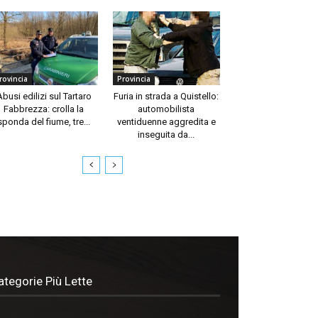
rovincia
Provincia
Abusi edilizi sul Tartaro
Furia in strada a Quistello:
Fabbrezza: crolla la
automobilista
sponda del fiume, tre...
ventiduenne aggredita e
inseguita da...
ategorie Più Lette