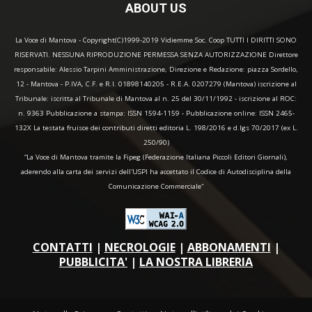
ABOUT US
La Voce di Mantova - Copyright(C)1999-2019 Vidiemme Soc. Coop TUTTI I DIRITTI SONO
RISERVATI. NESSUNA RIPRODUZIONE PERMESSA SENZA AUTORIZZAZIONE Direttore
responsabile: Alessio Tarpini Amministrazione, Direzione e Redazione: piazza Sordello,
12 - Mantova - P.IVA, C.F. e R.I. 01898140205 - R.E.A. 0207279 (Mantova) iscrizione al
Tribunale: iscritta al Tribunale di Mantova al n. 25 del 30/11/1992 - iscrizione al ROC:
n. 9363 Pubblicazione a stampa: ISSN 1594-1159 - Pubblicazione online: ISSN 2465-
132X La testata fruisce dei contributi diretti editoria L. 198/2016 e d.lgs 70/2017 (ex L.
250/90)
“La Voce di Mantova tramite la Fipeg (Federazione Italiana Piccoli Editori Giornali),
aderendo alla carta dei servizi dell'USPI ha accettato il Codice di Autodisciplina della
Comunicazione Commerciale"
CONTATTI
|
NECROLOGIE
|
ABBONAMENTI
|
PUBBLICITA'
|
LA NOSTRA LIBRERIA