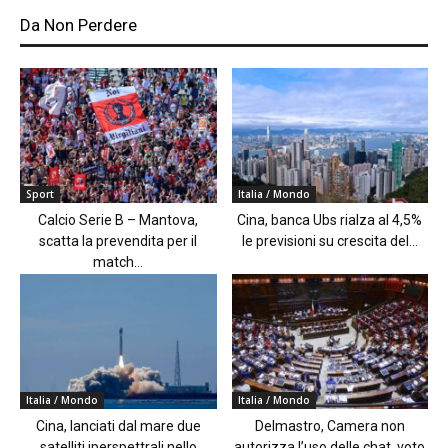
Da Non Perdere
Sport
Italia / Mondo
Calcio Serie B – Mantova,
Cina, banca Ubs rialza al 4,5%
scatta la prevendita per il
le previsioni su crescita del...
match...
Italia / Mondo
Italia / Mondo
Cina, lanciati dal mare due
Delmastro, Camera non
satelliti iperspettrali nello
autorizza l’uso delle chat, voto