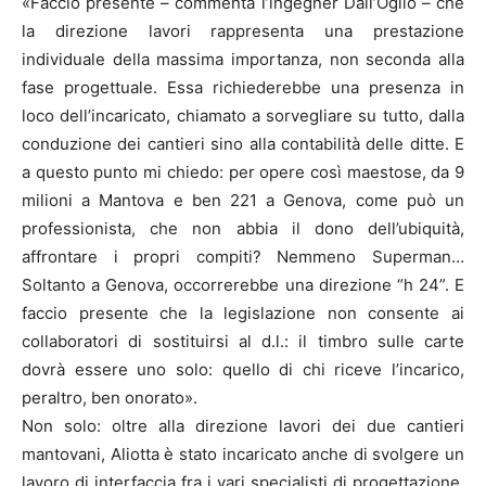
«Faccio presente – commenta l’ingegner Dall’Oglio – che
la direzione lavori rappresenta una prestazione
individuale della massima importanza, non seconda alla
fase progettuale. Essa richiederebbe una presenza in
loco dell’incaricato, chiamato a sorvegliare su tutto, dalla
conduzione dei cantieri sino alla contabilità delle ditte. E
a questo punto mi chiedo: per opere così maestose, da 9
milioni a Mantova e ben 221 a Genova, come può un
professionista, che non abbia il dono dell’ubiquità,
affrontare i propri compiti? Nemmeno Superman…
Soltanto a Genova, occorrerebbe una direzione “h 24”. E
faccio presente che la legislazione non consente ai
collaboratori di sostituirsi al d.l.: il timbro sulle carte
dovrà essere uno solo: quello di chi riceve l’incarico,
peraltro, ben onorato».
Non solo: oltre alla direzione lavori dei due cantieri
mantovani, Aliotta è stato incaricato anche di svolgere un
lavoro di interfaccia fra i vari specialisti di progettazione.