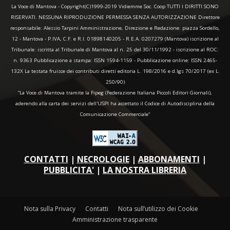
La Voce di Mantova - Copyright(C)1999-2019 Vidiemme Soc. Coop TUTTI I DIRITTI SONO
RISERVATI. NESSUNA RIPRODUZIONE PERMESSA SENZA AUTORIZZAZIONE Direttore
responsabile: Alessio Tarpini Amministrazione, Direzione e Redazione: piazza Sordello,
12 - Mantova - P.IVA, C.F. e R.I. 01898140205 - R.E.A. 0207279 (Mantova) iscrizione al
Tribunale: iscritta al Tribunale di Mantova al n. 25 del 30/11/1992 - iscrizione al ROC:
n. 9363 Pubblicazione a stampa: ISSN 1594-1159 - Pubblicazione online: ISSN 2465-
132X La testata fruisce dei contributi diretti editoria L. 198/2016 e d.lgs 70/2017 (ex L.
250/90)
“La Voce di Mantova tramite la Fipeg (Federazione Italiana Piccoli Editori Giornali),
aderendo alla carta dei servizi dell'USPI ha accettato il Codice di Autodisciplina della
Comunicazione Commerciale"
CONTATTI
|
NECROLOGIE
|
ABBONAMENTI
|
PUBBLICITA'
|
LA NOSTRA LIBRERIA
Nota sulla Privacy
Contatti
Nota sull’utilizzo dei Cookie
Amministrazione trasparente