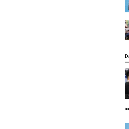
D
I
in