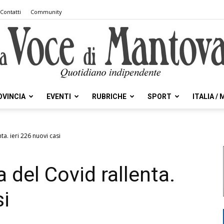
Contatti
Community
OVINCIA
EVENTI
RUBRICHE
SPORT
ITALIA /
la
ta. ieri 226 nuovi casi
 del Covid rallenta.
Voce
si