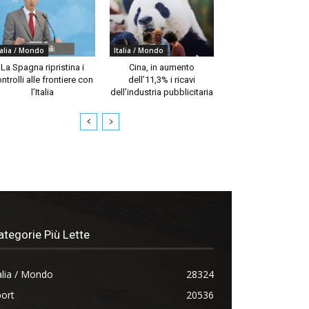
talia / Mondo
Italia / Mondo
La Spagna ripristina i
Cina, in aumento
ntrolli alle frontiere con
dell’11,3% i ricavi
l’Italia
dell’industria pubblicitaria
ategorie Più Lette
alia / Mondo
28324
ort
20536