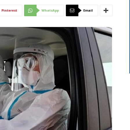
Di
Pinterest
WhatsApp
Email
Mantova