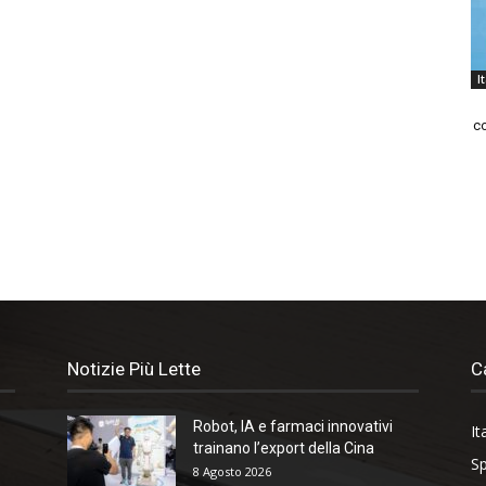
I
co
Notizie Più Lette
C
Robot, IA e farmaci innovativi
It
trainano l’export della Cina
Sp
8 Agosto 2026