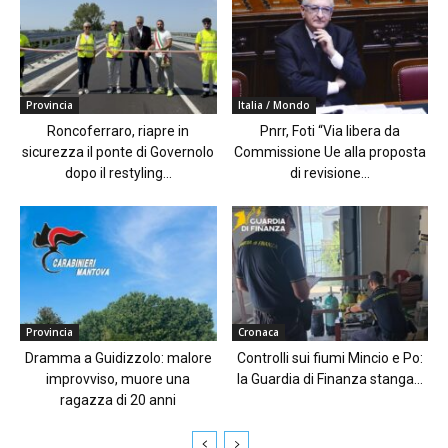
Provincia
Italia / Mondo
Roncoferraro, riapre in
Pnrr, Foti “Via libera da
sicurezza il ponte di Governolo
Commissione Ue alla proposta
dopo il restyling...
di revisione...
Provincia
Cronaca
Dramma a Guidizzolo: malore
Controlli sui fiumi Mincio e Po:
improvviso, muore una
la Guardia di Finanza stanga...
ragazza di 20 anni