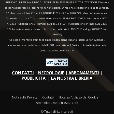
RISERVATI. NESSUNA RIPRODUZIONE PERMESSA SENZA AUTORIZZAZIONE Direttore
responsabile: Alessio Tarpini Amministrazione, Direzione e Redazione: piazza Sordello,
12 - Mantova - P.IVA, C.F. e R.I. 01898140205 - R.E.A. 0207279 (Mantova) iscrizione al
Tribunale: iscritta al Tribunale di Mantova al n. 25 del 30/11/1992 - iscrizione al ROC:
n. 9363 Pubblicazione a stampa: ISSN 1594-1159 - Pubblicazione online: ISSN 2465-
132X La testata fruisce dei contributi diretti editoria L. 198/2016 e d.lgs 70/2017 (ex L.
250/90)
“La Voce di Mantova tramite la Fipeg (Federazione Italiana Piccoli Editori Giornali),
aderendo alla carta dei servizi dell'USPI ha accettato il Codice di Autodisciplina della
Comunicazione Commerciale"
CONTATTI
|
NECROLOGIE
|
ABBONAMENTI
|
PUBBLICITA'
|
LA NOSTRA LIBRERIA
Nota sulla Privacy
Contatti
Nota sull’utilizzo dei Cookie
Amministrazione trasparente
© Tutti i diritti riservati