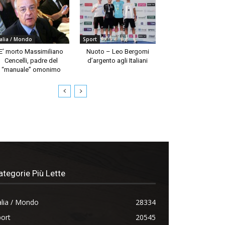
talia / Mondo
Sport
E’ morto Massimiliano
Nuoto – Leo Bergomi
Cencelli, padre del
d’argento agli Italiani
“manuale” omonimo
ategorie Più Lette
alia / Mondo
28334
ort
20545