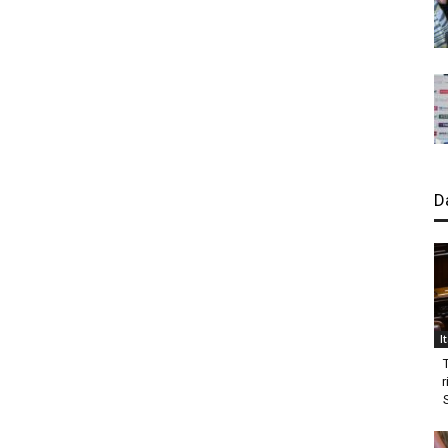
D
I
r