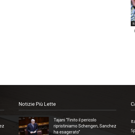
I
Notizie Più Lette
C
Tajani “Finito il pericolo
It
hez
ripristiniamo Schengen, Sanchez
Sp
ha esagerato”