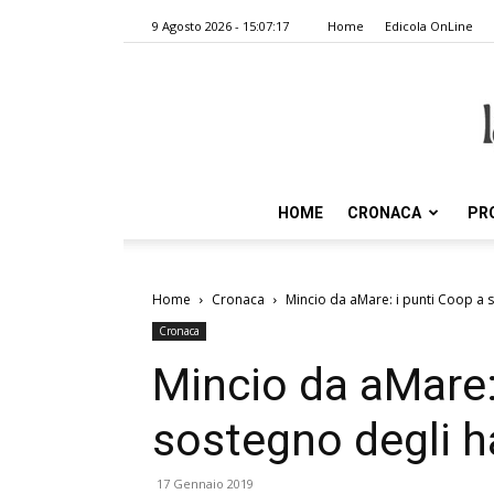
9 Agosto 2026 - 15:07:17
Home
Edicola OnLine
HOME
CRONACA
PR
Home
Cronaca
Mincio da aMare: i punti Coop a s
Cronaca
Mincio da aMare:
sostegno degli h
17 Gennaio 2019