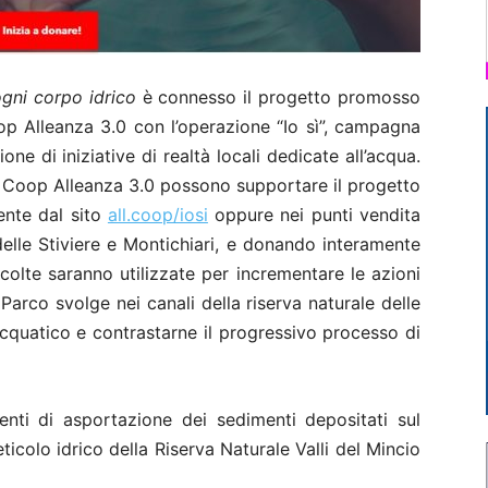
gni corpo idrico
è connesso il progetto promosso
p Alleanza 3.0 con l’operazione “Io sì”, campagna
one di iniziative di realtà locali dedicate all’acqua.
i
Coop Alleanza 3.0
possono supportare il progetto
nte dal sito
all.coop/iosi
oppure nei punti vendita
elle Stiviere e Montichiari
, e donando interamente
accolte saranno utilizzate per incrementare le azioni
Parco svolge nei canali della riserva naturale delle
acquatico
e contrastarne il progressivo processo di
venti di asportazione dei sedimenti
depositati sul
ticolo idrico della Riserva Naturale Valli del Mincio