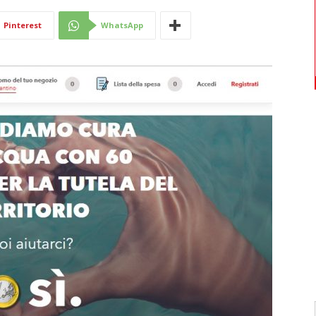
Di
Pinterest
WhatsApp
Mantova