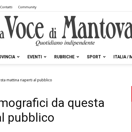
Contatti
Community
OVINCIA
EVENTI
RUBRICHE
SPORT
ITALIA /
la
esta mattina riaperti al pubblico
demografici da questa
Voce
al pubblico