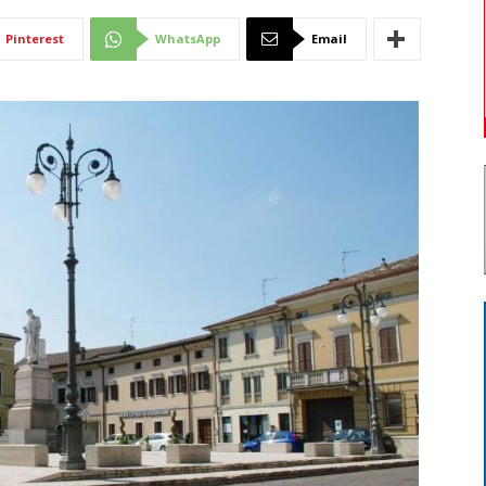
Di
Pinterest
WhatsApp
Email
Mantova