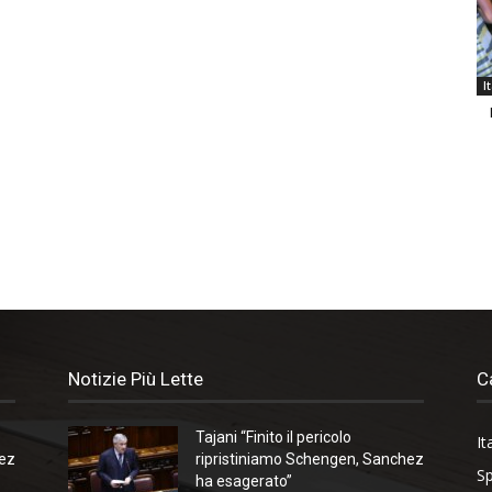
I
Notizie Più Lette
C
Tajani “Finito il pericolo
It
hez
ripristiniamo Schengen, Sanchez
Sp
ha esagerato”