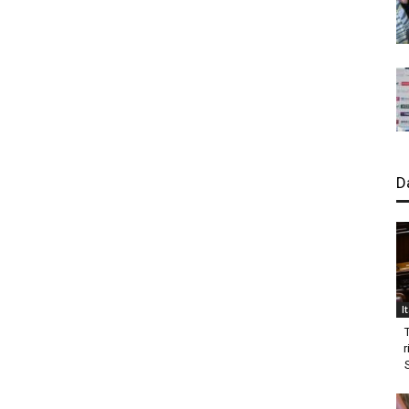
D
I
r