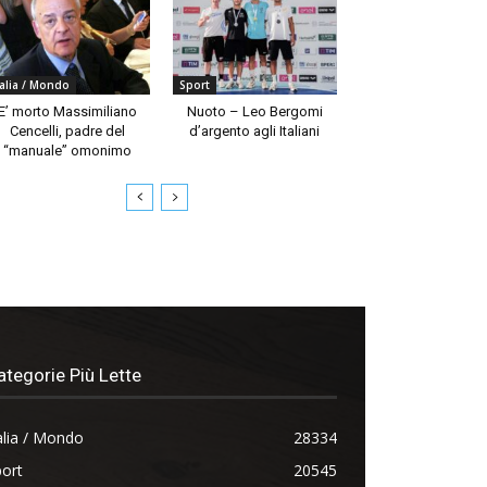
talia / Mondo
Sport
E’ morto Massimiliano
Nuoto – Leo Bergomi
Cencelli, padre del
d’argento agli Italiani
“manuale” omonimo
ategorie Più Lette
alia / Mondo
28334
ort
20545