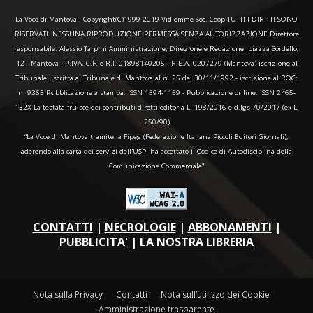
La Voce di Mantova - Copyright(C)1999-2019 Vidiemme Soc. Coop TUTTI I DIRITTI SONO
RISERVATI. NESSUNA RIPRODUZIONE PERMESSA SENZA AUTORIZZAZIONE Direttore
responsabile: Alessio Tarpini Amministrazione, Direzione e Redazione: piazza Sordello,
12 - Mantova - P.IVA, C.F. e R.I. 01898140205 - R.E.A. 0207279 (Mantova) iscrizione al
Tribunale: iscritta al Tribunale di Mantova al n. 25 del 30/11/1992 - iscrizione al ROC:
n. 9363 Pubblicazione a stampa: ISSN 1594-1159 - Pubblicazione online: ISSN 2465-
132X La testata fruisce dei contributi diretti editoria L. 198/2016 e d.lgs 70/2017 (ex L.
250/90)
“La Voce di Mantova tramite la Fipeg (Federazione Italiana Piccoli Editori Giornali),
aderendo alla carta dei servizi dell'USPI ha accettato il Codice di Autodisciplina della
Comunicazione Commerciale"
CONTATTI
|
NECROLOGIE
|
ABBONAMENTI
|
PUBBLICITA'
|
LA NOSTRA LIBRERIA
Nota sulla Privacy
Contatti
Nota sull’utilizzo dei Cookie
Amministrazione trasparente