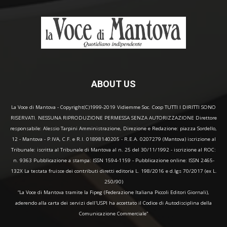
ABOUT US
La Voce di Mantova - Copyright(C)1999-2019 Vidiemme Soc. Coop TUTTI I DIRITTI SONO
RISERVATI. NESSUNA RIPRODUZIONE PERMESSA SENZA AUTORIZZAZIONE Direttore
responsabile: Alessio Tarpini Amministrazione, Direzione e Redazione: piazza Sordello,
12 - Mantova - P.IVA, C.F. e R.I. 01898140205 - R.E.A. 0207279 (Mantova) iscrizione al
Tribunale: iscritta al Tribunale di Mantova al n. 25 del 30/11/1992 - iscrizione al ROC:
n. 9363 Pubblicazione a stampa: ISSN 1594-1159 - Pubblicazione online: ISSN 2465-
132X La testata fruisce dei contributi diretti editoria L. 198/2016 e d.lgs 70/2017 (ex L.
250/90)
“La Voce di Mantova tramite la Fipeg (Federazione Italiana Piccoli Editori Giornali),
aderendo alla carta dei servizi dell'USPI ha accettato il Codice di Autodisciplina della
Comunicazione Commerciale"