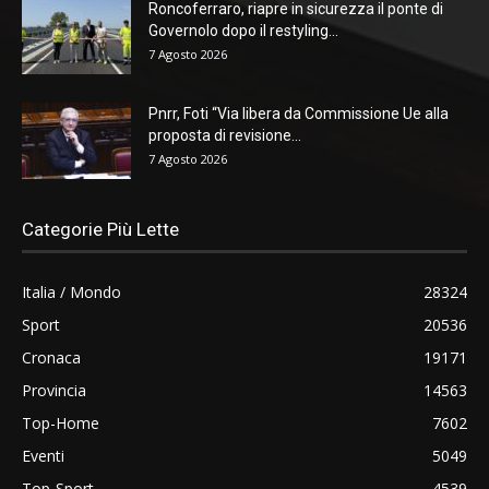
Roncoferraro, riapre in sicurezza il ponte di
Governolo dopo il restyling...
7 Agosto 2026
Pnrr, Foti “Via libera da Commissione Ue alla
proposta di revisione...
7 Agosto 2026
Categorie Più Lette
Italia / Mondo
28324
Sport
20536
Cronaca
19171
Provincia
14563
Top-Home
7602
Eventi
5049
Top-Sport
4539