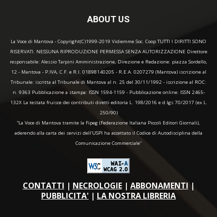
ABOUT US
La Voce di Mantova - Copyright(C)1999-2019 Vidiemme Soc. Coop TUTTI I DIRITTI SONO
RISERVATI. NESSUNA RIPRODUZIONE PERMESSA SENZA AUTORIZZAZIONE Direttore
responsabile: Alessio Tarpini Amministrazione, Direzione e Redazione: piazza Sordello,
12 - Mantova - P.IVA, C.F. e R.I. 01898140205 - R.E.A. 0207279 (Mantova) iscrizione al
Tribunale: iscritta al Tribunale di Mantova al n. 25 del 30/11/1992 - iscrizione al ROC:
n. 9363 Pubblicazione a stampa: ISSN 1594-1159 - Pubblicazione online: ISSN 2465-
132X La testata fruisce dei contributi diretti editoria L. 198/2016 e d.lgs 70/2017 (ex L.
250/90)
“La Voce di Mantova tramite la Fipeg (Federazione Italiana Piccoli Editori Giornali),
aderendo alla carta dei servizi dell'USPI ha accettato il Codice di Autodisciplina della
Comunicazione Commerciale"
CONTATTI
|
NECROLOGIE
|
ABBONAMENTI
|
PUBBLICITA'
|
LA NOSTRA LIBRERIA