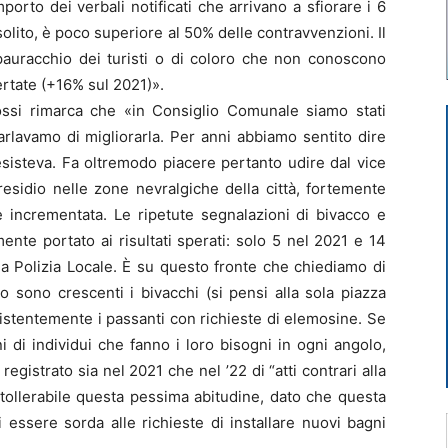
rto dei verbali notificati che arrivano a sfiorare i 6
solito, è poco superiore al 50% delle contravvenzioni. Il
spauracchio dei turisti o di coloro che non conoscono
ertate (+16% sul 2021)».
Rossi rimarca che «in Consiglio Comunale siamo stati
rlavamo di migliorarla. Per anni abbiamo sentito dire
sisteva. Fa oltremodo piacere pertanto udire dal vice
residio nelle zone nevralgiche della città, fortemente
e incrementata. Le ripetute segnalazioni di bivacco e
te portato ai risultati sperati: solo 5 nel 2021 e 14
la Polizia Locale. È su questo fronte che chiediamo di
o sono crescenti i bivacchi (si pensi alla sola piazza
istentemente i passanti con richieste di elemosine. Se
 di individui che fanno i loro bisogni in ogni angolo,
egistrato sia nel 2021 che nel ’22 di “atti contrari alla
tollerabile questa pessima abitudine, dato che questa
 essere sorda alle richieste di installare nuovi bagni