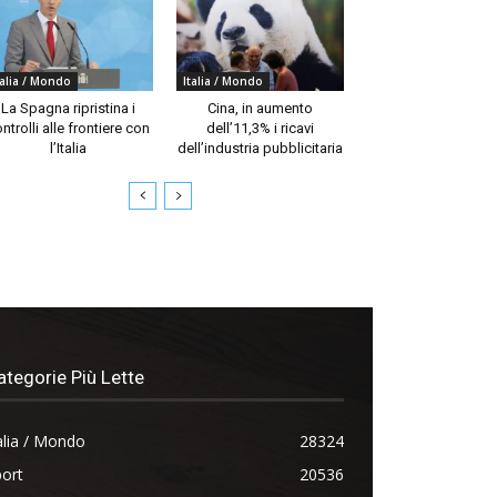
talia / Mondo
Italia / Mondo
La Spagna ripristina i
Cina, in aumento
ntrolli alle frontiere con
dell’11,3% i ricavi
l’Italia
dell’industria pubblicitaria
ategorie Più Lette
alia / Mondo
28324
ort
20536