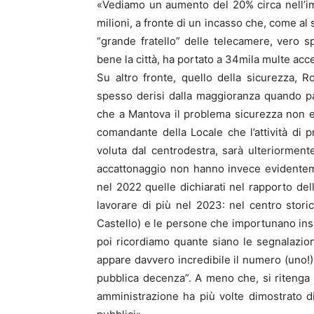
«Vediamo un aumento del 20% circa nell’impo
milioni, a fronte di un incasso che, come al 
“grande fratello” delle telecamere, vero 
bene la città, ha portato a 34mila multe acc
Su altro fronte, quello della sicurezza, 
spesso derisi dalla maggioranza quando pa
che a Mantova il problema sicurezza non e
comandante della Locale che l’attività di p
voluta dal centrodestra, sarà ulteriorment
accattonaggio non hanno invece evidentemen
nel 2022 quelle dichiarati nel rapporto del
lavorare di più nel 2023: nel centro storic
Castello) e le persone che importunano ins
poi ricordiamo quante siano le segnalazioni
appare davvero incredibile il numero (uno!) r
pubblica decenza”. A meno che, si ritenga 
amministrazione ha più volte dimostrato di