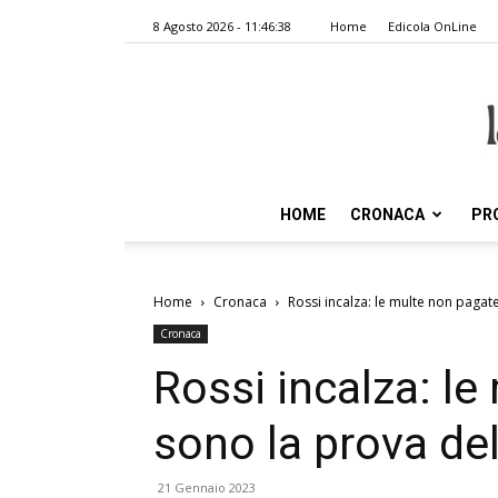
8 Agosto 2026 - 11:46:38
Home
Edicola OnLine
HOME
CRONACA
PR
Home
Cronaca
Rossi incalza: le multe non pagat
Cronaca
Rossi incalza: l
sono la prova del
21 Gennaio 2023