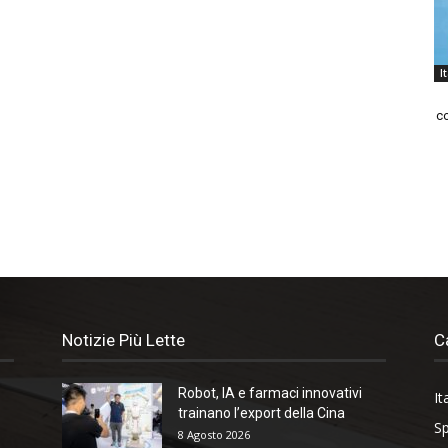
I
co
Notizie Più Lette
C
Robot, IA e farmaci innovativi
It
trainano l’export della Cina
Sp
8 Agosto 2026