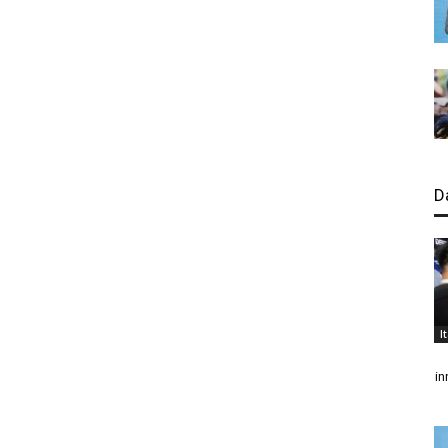
D
I
in