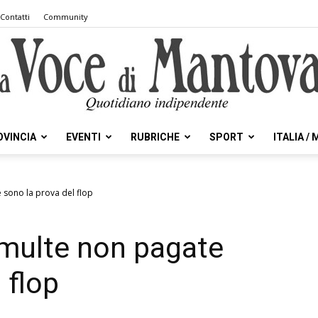
Contatti
Community
OVINCIA
EVENTI
RUBRICHE
SPORT
ITALIA /
la
e sono la prova del flop
e multe non pagate
Voce
 flop