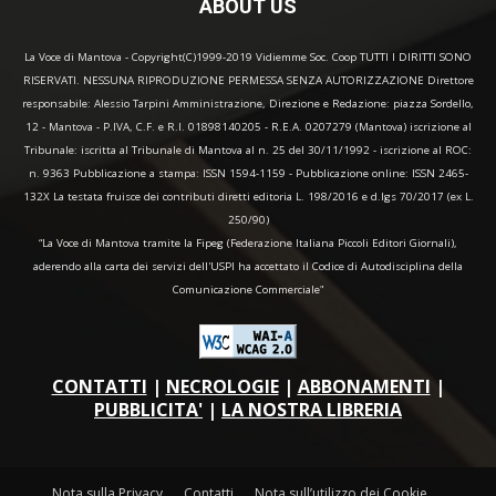
ABOUT US
La Voce di Mantova - Copyright(C)1999-2019 Vidiemme Soc. Coop TUTTI I DIRITTI SONO
RISERVATI. NESSUNA RIPRODUZIONE PERMESSA SENZA AUTORIZZAZIONE Direttore
responsabile: Alessio Tarpini Amministrazione, Direzione e Redazione: piazza Sordello,
12 - Mantova - P.IVA, C.F. e R.I. 01898140205 - R.E.A. 0207279 (Mantova) iscrizione al
Tribunale: iscritta al Tribunale di Mantova al n. 25 del 30/11/1992 - iscrizione al ROC:
n. 9363 Pubblicazione a stampa: ISSN 1594-1159 - Pubblicazione online: ISSN 2465-
132X La testata fruisce dei contributi diretti editoria L. 198/2016 e d.lgs 70/2017 (ex L.
250/90)
“La Voce di Mantova tramite la Fipeg (Federazione Italiana Piccoli Editori Giornali),
aderendo alla carta dei servizi dell'USPI ha accettato il Codice di Autodisciplina della
Comunicazione Commerciale"
CONTATTI
|
NECROLOGIE
|
ABBONAMENTI
|
PUBBLICITA'
|
LA NOSTRA LIBRERIA
Nota sulla Privacy
Contatti
Nota sull’utilizzo dei Cookie