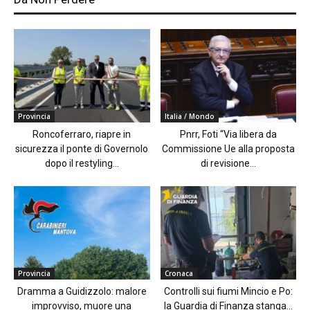
Provincia
Italia / Mondo
Roncoferraro, riapre in
Pnrr, Foti “Via libera da
sicurezza il ponte di Governolo
Commissione Ue alla proposta
dopo il restyling...
di revisione...
Provincia
Cronaca
Dramma a Guidizzolo: malore
Controlli sui fiumi Mincio e Po:
improvviso, muore una
la Guardia di Finanza stanga...