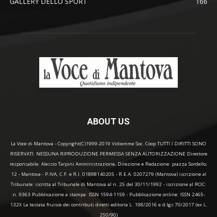
GALLERY DELLO SPORT
166
ABOUT US
La Voce di Mantova - Copyright(C)1999-2019 Vidiemme Soc. Coop TUTTI I DIRITTI SONO
RISERVATI. NESSUNA RIPRODUZIONE PERMESSA SENZA AUTORIZZAZIONE Direttore
responsabile: Alessio Tarpini Amministrazione, Direzione e Redazione: piazza Sordello,
12 - Mantova - P.IVA, C.F. e R.I. 01898140205 - R.E.A. 0207279 (Mantova) iscrizione al
Tribunale: iscritta al Tribunale di Mantova al n. 25 del 30/11/1992 - iscrizione al ROC:
n. 9363 Pubblicazione a stampa: ISSN 1594-1159 - Pubblicazione online: ISSN 2465-
132X La testata fruisce dei contributi diretti editoria L. 198/2016 e d.lgs 70/2017 (ex L.
250/90)