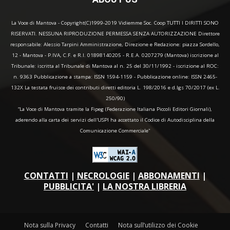
La Voce di Mantova - Copyright(C)1999-2019 Vidiemme Soc. Coop TUTTI I DIRITTI SONO
RISERVATI. NESSUNA RIPRODUZIONE PERMESSA SENZA AUTORIZZAZIONE Direttore
responsabile: Alessio Tarpini Amministrazione, Direzione e Redazione: piazza Sordello,
12 - Mantova - P.IVA, C.F. e R.I. 01898140205 - R.E.A. 0207279 (Mantova) iscrizione al
Tribunale: iscritta al Tribunale di Mantova al n. 25 del 30/11/1992 - iscrizione al ROC:
n. 9363 Pubblicazione a stampa: ISSN 1594-1159 - Pubblicazione online: ISSN 2465-
132X La testata fruisce dei contributi diretti editoria L. 198/2016 e d.lgs 70/2017 (ex L.
250/90)
“La Voce di Mantova tramite la Fipeg (Federazione Italiana Piccoli Editori Giornali),
aderendo alla carta dei servizi dell'USPI ha accettato il Codice di Autodisciplina della
Comunicazione Commerciale"
CONTATTI
|
NECROLOGIE
|
ABBONAMENTI
|
PUBBLICITA'
|
LA NOSTRA LIBRERIA
Nota sulla Privacy
Contatti
Nota sull’utilizzo dei Cookie