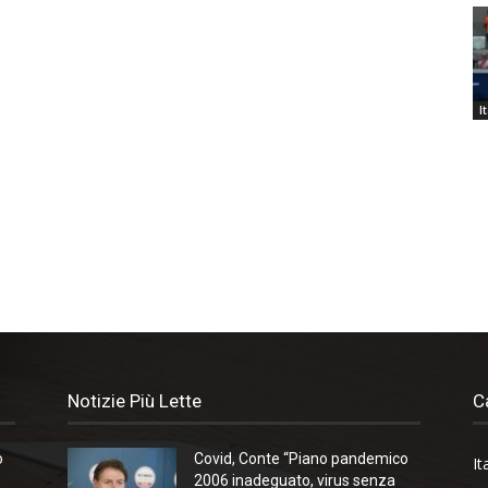
I
Notizie Più Lette
C
o
Covid, Conte “Piano pandemico
It
2006 inadeguato, virus senza