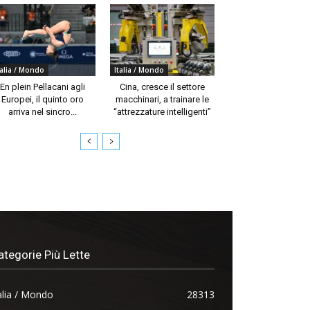
talia / Mondo
Italia / Mondo
En plein Pellacani agli
Cina, cresce il settore
Europei, il quinto oro
macchinari, a trainare le
arriva nel sincro...
“attrezzature intelligenti”
ategorie Più Lette
alia / Mondo
28313