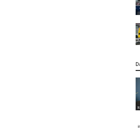
D
I
i