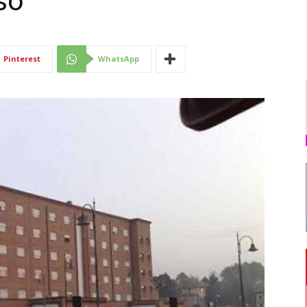
so
Di
Pinterest
WhatsApp
Mantova