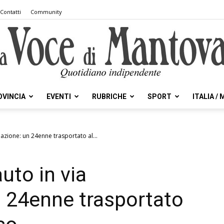
Contatti
Community
OVINCIA
EVENTI
RUBRICHE
SPORT
ITALIA /
la
iazione: un 24enne trasportato al...
uto in via
Voce
n 24enne trasportato