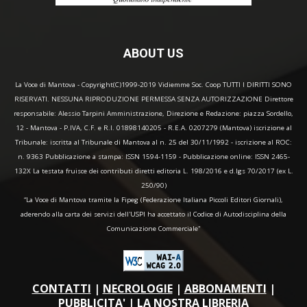
ABOUT US
La Voce di Mantova - Copyright(C)1999-2019 Vidiemme Soc. Coop TUTTI I DIRITTI SONO
RISERVATI. NESSUNA RIPRODUZIONE PERMESSA SENZA AUTORIZZAZIONE Direttore
responsabile: Alessio Tarpini Amministrazione, Direzione e Redazione: piazza Sordello,
12 - Mantova - P.IVA, C.F. e R.I. 01898140205 - R.E.A. 0207279 (Mantova) iscrizione al
Tribunale: iscritta al Tribunale di Mantova al n. 25 del 30/11/1992 - iscrizione al ROC:
n. 9363 Pubblicazione a stampa: ISSN 1594-1159 - Pubblicazione online: ISSN 2465-
132X La testata fruisce dei contributi diretti editoria L. 198/2016 e d.lgs 70/2017 (ex L.
250/90)
“La Voce di Mantova tramite la Fipeg (Federazione Italiana Piccoli Editori Giornali),
aderendo alla carta dei servizi dell'USPI ha accettato il Codice di Autodisciplina della
Comunicazione Commerciale"
CONTATTI
|
NECROLOGIE
|
ABBONAMENTI
|
PUBBLICITA'
|
LA NOSTRA LIBRERIA