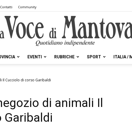
Contatti
Community
OVINCIA
EVENTI
RUBRICHE
SPORT
ITALIA /
la
i Il Cucciolo di corso Garibaldi
negozio di animali Il
Voce
 Garibaldi