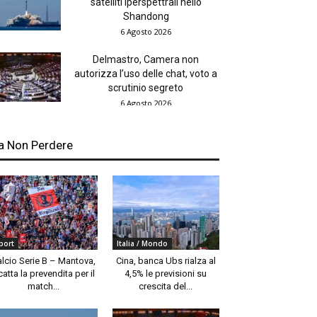
satelliti iperspettrali nello
Shandong
6 Agosto 2026
Delmastro, Camera non
autorizza l’uso delle chat, voto a
scrutinio segreto
6 Agosto 2026
a Non Perdere
port
Italia / Mondo
alcio Serie B – Mantova,
Cina, banca Ubs rialza al
catta la prevendita per il
4,5% le previsioni su
match...
crescita del...