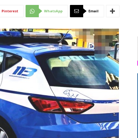
Di
Pinterest
WhatsApp
Email
Mantova