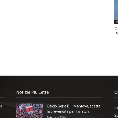
I
Ci
sa
Notizie Più Lette
C
ta
Calcio Serie B – Mantova, scatta
It
la prevendita per il match...
Sp
6 Agosto 2026