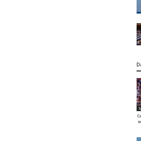
D
S
C
s