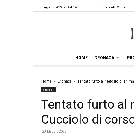
6 Agosto 2026 - 04:47:43
Home
Edicola OnLine
HOME
CRONACA
PR
Home
Cronaca
Tentato furto al negozio di animal
Cronaca
Tentato furto al 
Cucciolo di corso
23 Maggio 2022