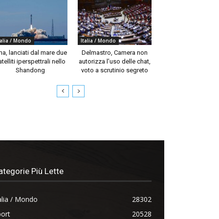
talia / Mondo
Italia / Mondo
na, lanciati dal mare due
Delmastro, Camera non
telliti iperspettrali nello
autorizza l’uso delle chat,
Shandong
voto a scrutinio segreto
ategorie Più Lette
alia / Mondo
28302
ort
20528